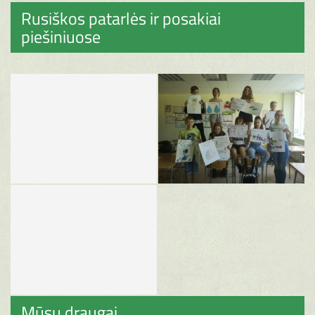
Rusiškos patarlės ir posakiai
piešiniuose
Mūsų draugai