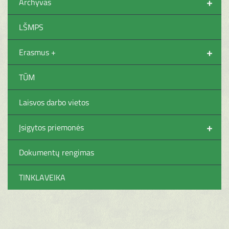
+
Archyvas
LŠMPS
+
Erasmus +
TŪM
Laisvos darbo vietos
+
Įsigytos priemonės
Dokumentų rengimas
TINKLAVEIKA