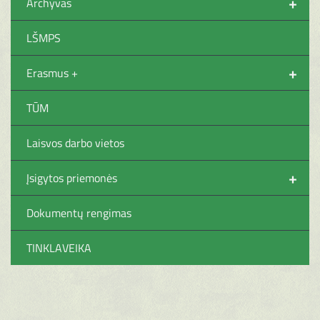
+
Archyvas
LŠMPS
+
Erasmus +
TŪM
Laisvos darbo vietos
+
Įsigytos priemonės
Dokumentų rengimas
TINKLAVEIKA