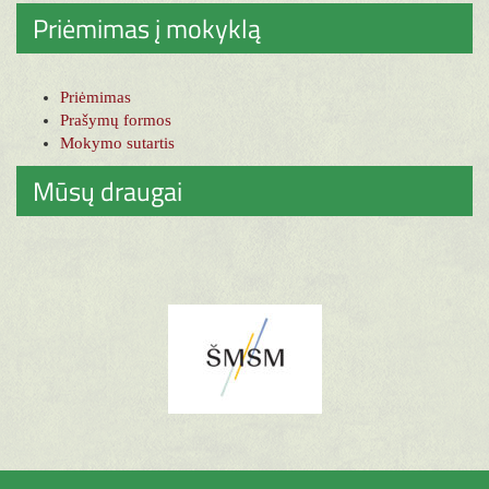
Priėmimas į mokyklą
Priėmimas
Prašymų formos
Mokymo sutartis
Mūsų draugai