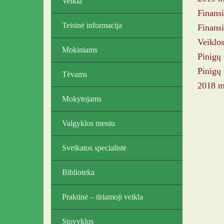
Veikla
Finansi
Teisinė informacija
Finansi
Veiklos
Mokiniams
Pinigų 
Pinigų 
Tėvams
2018 m.
Mokytojams
Valgyklos meniu
Sveikatos specialistė
Biblioteka
Praktinė – tiriamoji veikla
Stovyklos