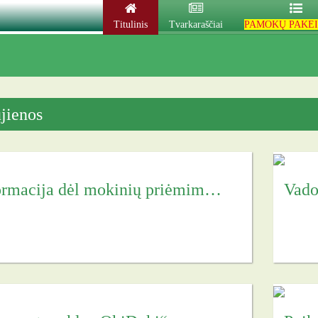
Titulinis
Tvarkaraščiai
PAMOKŲ PAKEI
jienos
Informacija dėl mokinių priėmimo į progimnaziją
Vado