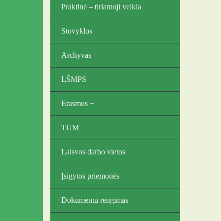
Praktinė – tiriamoji veikla
per į
eduka
staig
saldai
vainik
mokėsi
Stovyklos
komand
Stovyk
dalijo
naujų 
Archyvas
uždary
viena
picų. 
#Svarb
pramog
LŠMPS
bendr
tradic
Erasmus +
vasaro
pedago
TŪM
Laisvos darbo vietos
Įsigytos priemonės
Dokumentų rengimas