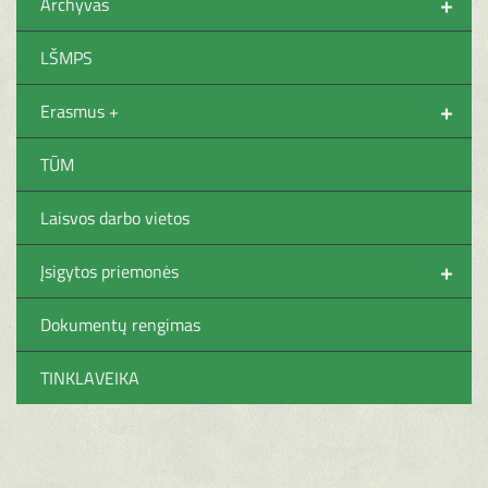
+
Archyvas
LŠMPS
+
Erasmus +
TŪM
Laisvos darbo vietos
+
Įsigytos priemonės
Dokumentų rengimas
TINKLAVEIKA