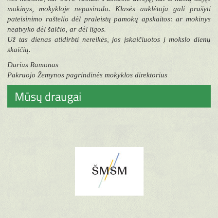
mokinys, mokykloje nepasirodo. Klasės auklėtoja gali prašyti
pateisinimo raštelio dėl praleistų pamokų apskaitos: ar mokinys
neatvyko dėl šalčio, ar dėl ligos.
Už tas dienas atidirbti nereikės, jos įskaičiuotos į mokslo dienų
skaičių.
Darius Ramonas
Pakruojo Žemynos pagrindinės mokyklos direktorius
Mūsų draugai