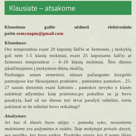
Klausiate – atsakome
Klausimus galite užduoti elektroniniu
paštu
zemynapm@gmail.com
Klausimas:
Oro temperatūrai esant 20 laipsnių šalčio ar žemesnei, į mokyklą
gali neiti 1-5 klasių mokiniai, esant 25 laipsniams šalčio ar
žemesnei temperatūrai – 6–10 klasių mokiniai. Šios dienos
įskaičiuojamos į mokymosi dienų skaičių.
Pasibaigus antam semestrui, sūnaus pažangumo knygelės
pastraipose kur fiksuojamos praleistos , pateisintos pamokos , 25-
27 sausio dienomis esant šaltomis , pamokos nevyko o klasės
auklėtoje atžymėjus kaip praleistos,po pokalbio su ja buvo
pasakyta, kad už tas dienas turi tėvai parašyti raštelius, noriu
paklausti ar tie rašteliai buvo reikalingi?
Atsakymas:
Jei kas iš klasės buvo atėjęs – pamoka vyko, nesantiems
mokiniams yra pažymėtos n raidės. Taip mokytojai privalo daryti,
nes neaišku, kur buvo vaikas. Pasitaiko atvejų, kai iš namų išėjęs