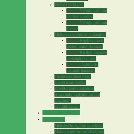
Viešieji pirkimai
Viešųjų pirkimų
tvarkos aprašas
Viešųjų pirkimų
planas
Mokyklos viešosios paslaugos
Kopijavimo ir
spausdinimo įkainiai
Patalpų nuomos
paslaugų įkainiai
Transporto
nuomos įkainiai
Finansinės ataskaitos
Darbo užmokestis
Direktoriaus ataskaitos
Atnaujinto ugdymo turinio
diegimas
Civilinė sauga
Teisinė informacija
Mokiniams
Moksleivio elgesio taisyklės
Mokinio uniformos dėvėjimo