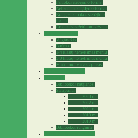
Pamokos stebėjimo forma
Neformalaus ugdymo forma
Kolegos pamokos stebėjimo
forma
Drausmės pažeidimo pažyma
Valgyklos meniu
Valgiaraštis
Bufetas
1-4 klasių nemokamas meniu
5-8 klasių nemokamas meniu
Maitinimo tvarkos aprašas
Sveikatos specialistė
Biblioteka
Bibliotekos naujienos
Straipsniai
2023 m.
2022 m.
2021 m.
2010 m.
2019 m.
Bibliotekos renginiai
Praktinė – tiriamoji veikla