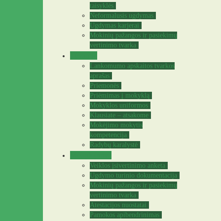
taisyklės
Neformalusis ugdymas
Ugdymas karjerai
Mokinių pažangos ir pasiekimų
vertinimo tvarka
Tėvams
Lankomumo apskaitos tvarkos
aprašas
Priemonės
Priėmimas į mokyklą
Mokyklos uniformos
Klausiate – atsakome
Mokėjimo mokytis
kompetencija
Radybų karalystė
Mokytojams
Veiklos įsivertinimo anketa
Ugdymo turinio dokumentacija
Mokinių pažangos ir pasiekimų
vertinimo tvarka
Atestacijos nuostatai
Pamokos apibendrinimas