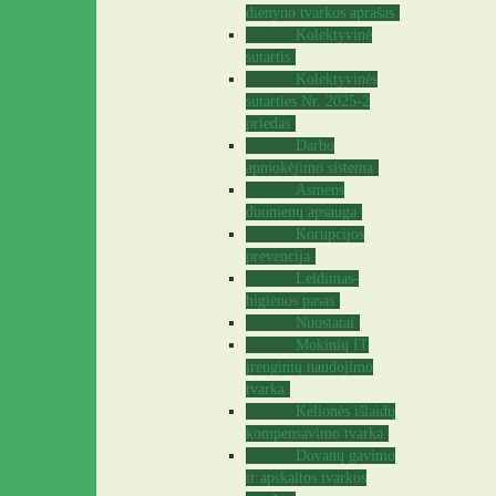
dienyno tvarkos aprašas
Kolektyvinė
sutartis
Kolektyvinės
sutarties Nr. 2025-2
priedas
Darbo
apmokėjimo sistema
Asmens
duomenų apsauga
Korupcijos
prevencija
Leidimas-
higienos pasas
Nuostatai
Mokinių IT
įrenginių naudojimo
tvarka
Kelionės išlaidų
kompensavimo tvarka
Dovanų gavimo
ir apskaitos tvarkos