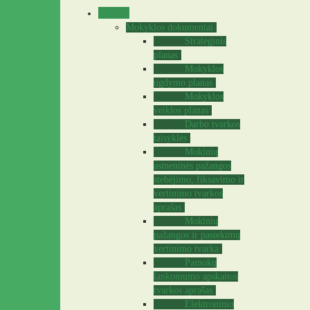
Veikla
Mokyklos dokumentai
Strateginis
planas
Mokyklos
ugdymo planas
Mokyklos
veiklos planas
Darbo tvarkos
taisyklės
Mokinių
asmeninės pažangos
stebėjimo, fiksavimo ir
vertinimo tvarkos
aprašas
Mokinių
pažangos ir pasiekimų
vertinimo tvarka
Pamokų
lankomumo apskaitos
tvarkos aprašas
Elektroninio