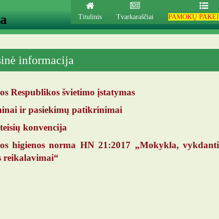
ja
Titulinis
Tvarkaraščiai
PAMOKŲ PAKEI
sinė informacija
os Respublikos švietimo įstatymas
nai ir pasiekimų patikrinimai
teisių konvencija
vos higienos norma HN 21:2017 „
Mokykla, vykdanti
 reikalavimai“