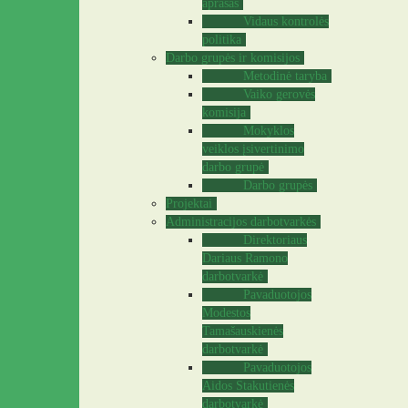
aprašas
Vidaus kontrolės
politika
Darbo grupės ir komisijos
Metodinė taryba
Vaiko gerovės
komisija
Mokyklos
veiklos įsivertinimo
darbo grupė
Darbo grupės
Projektai
Administracijos darbotvarkės
Direktoriaus
Dariaus Ramono
darbotvarkė
Pavaduotojos
Modestos
Tamašauskienės
darbotvarkė
Pavaduotojos
Aidos Stakutienės
darbotvarkė