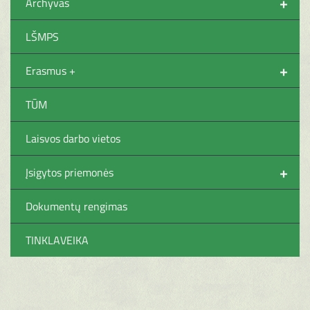
+
Archyvas
LŠMPS
+
Erasmus +
TŪM
Laisvos darbo vietos
+
Įsigytos priemonės
Dokumentų rengimas
TINKLAVEIKA