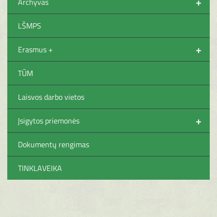
+
Archyvas
LŠMPS
+
Erasmus +
TŪM
Laisvos darbo vietos
+
Įsigytos priemonės
Dokumentų rengimas
TINKLAVEIKA