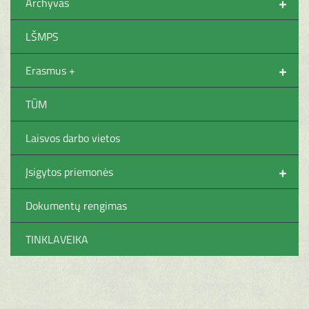
+
Archyvas
LŠMPS
+
Erasmus +
TŪM
Laisvos darbo vietos
+
Įsigytos priemonės
Dokumentų rengimas
TINKLAVEIKA