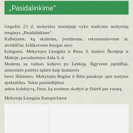
„Pasidalinkime“
Gegužės 23 d. mokyklos muziejuje vyko tradicinis mokytojų
renginys „Pasidalinkime“.
Kalbėjome, ką skaitome, įvertinome, rekomendavome ar,
atvirkščiai, kritikavome knygas savo
kolegoms. Mokytojos Liongina ir Rima S. lankėsi Škotijoje ir
Maltoje, pavaduotojos Aida S. ir
Modesta su vaikais keliavo po Lenkiją. Išgyventi įspūdžiai,
asmeninės patirtys tądien kaip lauktuvės
buvo išdalintos. Mokytojos Regina ir Rūta pasakojo apie matytus
spektaklius. Tokie pasisėdėjimai
artina kolektyvą, žinai, ką norėtum skaityti ar žiūrėti per vasarą.
Mokytoja Liongina Kanapickienė