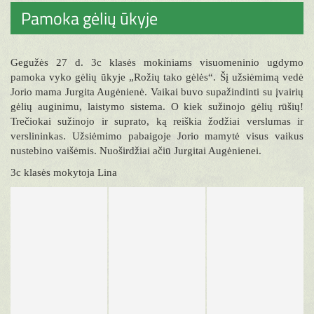
Pamoka gėlių ūkyje
Gegužės 27 d. 3c klasės mokiniams visuomeninio ugdymo
pamoka vyko gėlių ūkyje „Rožių tako gėlės“. Šį užsiėmimą vedė
Jorio mama Jurgita Augėnienė. Vaikai buvo supažindinti su įvairių
gėlių auginimu, laistymo sistema. O kiek sužinojo gėlių rūšių!
Trečiokai sužinojo ir suprato, ką reiškia žodžiai verslumas ir
verslininkas. Užsiėmimo pabaigoje Jorio mamytė visus vaikus
nustebino vaišėmis. Nuoširdžiai ačiū Jurgitai Augėnienei.
3c klasės mokytoja Lina