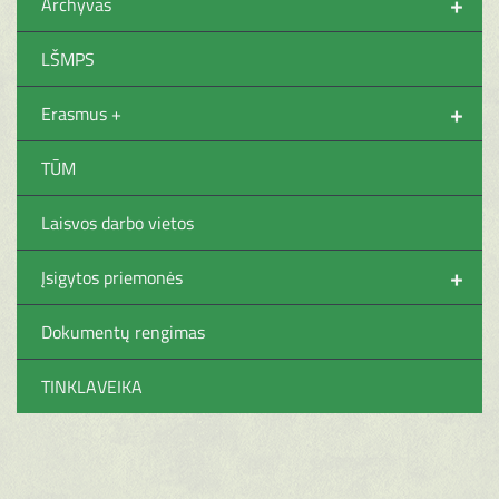
+
Archyvas
LŠMPS
+
Erasmus +
TŪM
Laisvos darbo vietos
+
Įsigytos priemonės
Dokumentų rengimas
TINKLAVEIKA