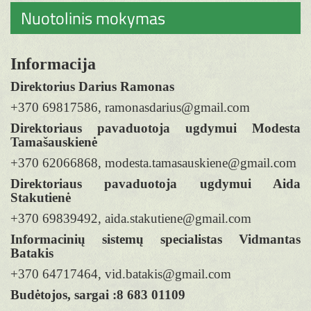
Nuotolinis mokymas
Informacija
Direktorius Darius Ramonas
+370 69817586, ramonasdarius@gmail.com
Direktoriaus pavaduotoja ugdymui Modesta
Tamašauskienė
+370 62066868, modesta.tamasauskiene@gmail.com
Direktoriaus pavaduotoja ugdymui Aida
Stakutienė
+370 69839492, aida.stakutiene@gmail.com
Informacinių sistemų specialistas Vidmantas
Batakis
+370 64717464, vid.batakis@gmail.com
Budėtojos, sargai :8 683 01109