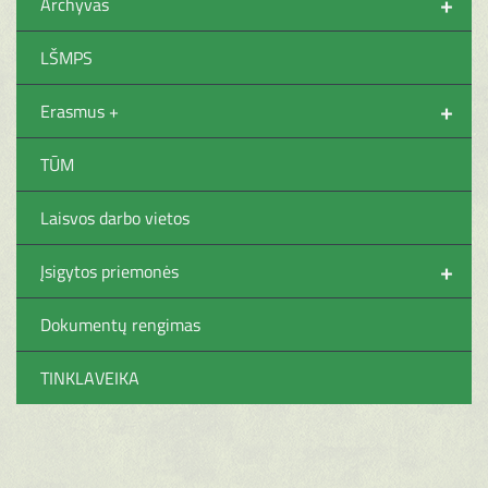
+
Archyvas
LŠMPS
+
Erasmus +
TŪM
Laisvos darbo vietos
+
Įsigytos priemonės
Dokumentų rengimas
TINKLAVEIKA