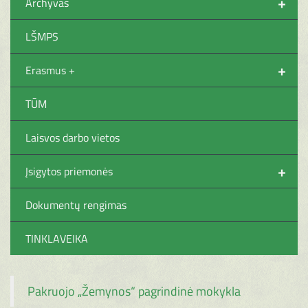
+
Archyvas
LŠMPS
+
Erasmus +
TŪM
Laisvos darbo vietos
+
Įsigytos priemonės
Dokumentų rengimas
TINKLAVEIKA
Pakruojo „Žemynos“ pagrindinė mokykla