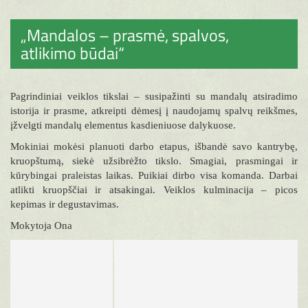
„Mandalos – prasmė, spalvos,
atlikimo būdai“
Pagrindiniai veiklos tikslai – susipažinti su mandalų atsiradimo
istorija ir prasme, atkreipti dėmesį į naudojamų spalvų reikšmes,
įžvelgti mandalų elementus kasdieniuose dalykuose.
Mokiniai mokėsi planuoti darbo etapus, išbandė savo kantrybę,
kruopštumą, siekė užsibrėžto tikslo. Smagiai, prasmingai ir
kūrybingai praleistas laikas. Puikiai dirbo visa komanda. Darbai
atlikti kruopščiai ir atsakingai. Veiklos kulminacija – picos
kepimas ir degustavimas.
Mokytoja Ona