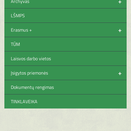
+
Archyvas
LŠMPS
+
Erasmus +
TŪM
Laisvos darbo vietos
+
Įsigytos priemonės
Dokumentų rengimas
TINKLAVEIKA