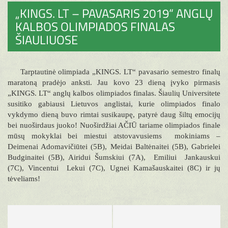
„KINGS. LT – PAVASARIS 2019“ ANGLŲ
KALBOS OLIMPIADOS FINALAS
ŠIAULIUOSE
Tarptautinė olimpiada „KINGS. LT“ pavasario semestro finalų
maratoną pradėjo anksti. Jau kovo 23 dieną įvyko pirmasis
„KINGS. LT“ anglų kalbos olimpiados finalas. Šiaulių Universitete
susitiko gabiausi Lietuvos anglistai, kurie olimpiados finalo
vykdymo dieną buvo rimtai susikaupę, patyrė daug šiltų emocijų
bei nuoširdaus juoko! Nuoširdžiai AČIŪ tariame olimpiados finale
mūsų mokyklai bei miestui atstovavusiems mokiniams –
Deimenai Adomavičiūtei (5B), Meidai Baltėnaitei (5B), Gabrielei
Budginaitei (5B), Airidui Šumskiui (7A), Emiliui Jankauskui
(7C), Vincentui Lekui (7C), Ugnei Kamašauskaitei (8C) ir jų
tėveliams!