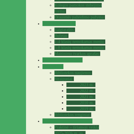
Kolegos pamokos stebėjimo
forma
Drausmės pažeidimo pažyma
Valgyklos meniu
Valgiaraštis
Bufetas
1-4 klasių nemokamas meniu
5-8 klasių nemokamas meniu
Maitinimo tvarkos aprašas
Sveikatos specialistė
Biblioteka
Bibliotekos naujienos
Straipsniai
2023 m.
2022 m.
2021 m.
2010 m.
2019 m.
Bibliotekos renginiai
Praktinė – tiriamoji veikla
Praktinė – tiriamoji veikla
2025-2026 m. m.