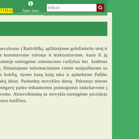
TIMAI
Apie mus
uvykome į Radviliškį, apžiūrėjome geležinkelio stotį ir
je konstravome robotus ir lenktyniavome, kuris iš jų
 Gamtoje surengėme orientacines varžybas bei žaidėme
ką. Išmaniajame informaciniame centre susipažinome su
os bokštą, ėjome basų kojų taku ir aplankėme Pašilio
lpakų ūkiui. Paskutinę stovyklos dieną Pakruojo miesto
asimėgavę parko teikiamomis pramogomis nukeliavome į
avome. Atsisveikinimą su stovykla surengėme picerijoje
aros karščius.