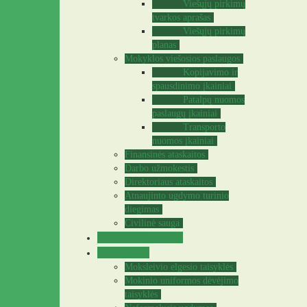
Viešųjų pirkimų
tvarkos aprašas
Viešųjų pirkimų
planas
Mokyklos viešosios paslaugos
Kopijavimo ir
spausdinimo įkainiai
Patalpų nuomos
paslaugų įkainiai
Transporto
nuomos įkainiai
Finansinės ataskaitos
Darbo užmokestis
Direktoriaus ataskaitos
Atnaujinto ugdymo turinio
diegimas
Civilinė sauga
Teisinė informacija
Mokiniams
Moksleivio elgesio taisyklės
Mokinio uniformos dėvėjimo
taisyklės