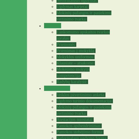
Neformalusis ugdymas
Ugdymas karjerai
Mokinių pažangos ir pasiekimų
vertinimo tvarka
Tėvams
Lankomumo apskaitos tvarkos
aprašas
Priemonės
Priėmimas į mokyklą
Mokyklos uniformos
Klausiate – atsakome
Mokėjimo mokytis
kompetencija
Radybų karalystė
Mokytojams
Veiklos įsivertinimo anketa
Ugdymo turinio dokumentacija
Mokinių pažangos ir pasiekimų
vertinimo tvarka
Atestacijos nuostatai
Pamokos apibendrinimas
Pamokos stebėjimo forma
Neformalaus ugdymo forma