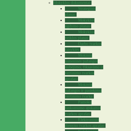
Mokyklos dokumentai
Strateginis
planas
Mokyklos
ugdymo planas
Mokyklos
veiklos planas
Darbo tvarkos
taisyklės
Mokinių
asmeninės pažangos
stebėjimo, fiksavimo ir
vertinimo tvarkos
aprašas
Mokinių
pažangos ir pasiekimų
vertinimo tvarka
Pamokų
lankomumo apskaitos
tvarkos aprašas
Elektroninio
dienyno tvarkos aprašas