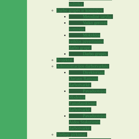
politika
Darbo grupės ir komisijos
Metodinė taryba
Vaiko gerovės
komisija
Mokyklos
veiklos įsivertinimo
darbo grupė
Darbo grupės
Projektai
Administracijos darbotvarkės
Direktoriaus
Dariaus Ramono
darbotvarkė
Pavaduotojos
Modestos
Tamašauskienės
darbotvarkė
Pavaduotojos
Aidos Stakutienės
darbotvarkė
Viešieji pirkimai