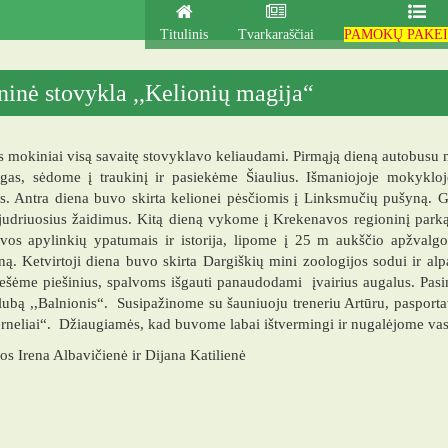
Titulinis
Tvarkaraščiai
PAMOKŲ PAKEI
ninė stovykla ,,Kelionių magija“
s mokiniai visą savaitę stovyklavo keliaudami. Pirmąją dieną autobusu n
eigas, sėdome į traukinį ir pasiekėme Šiaulius. Išmaniojoje mokyklo
is. Antra diena buvo skirta kelionei pėsčiomis į Linksmučių pušyną.
 judriuosius žaidimus. Kitą dieną vykome į Krekenavos regioninį par
vos apylinkių ypatumais ir istorija, lipome į 25 m aukščio apžvalg
ą. Ketvirtoji diena buvo skirta Dargiškių mini zoologijos sodui ir a
iešėme piešinius, spalvoms išgauti panaudodami įvairius augalus. P
lubą ,,Balnionis“. Susipažinome su šauniuoju treneriu Artūru, pasport
erneliai“. Džiaugiamės, kad buvome labai ištvermingi ir nugalėjome vas
s Irena Albavičienė ir Dijana Katilienė