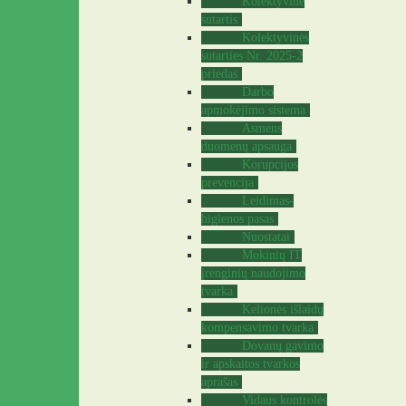
Kolektyvinė
sutartis
Kolektyvinės
sutarties Nr. 2025-2
priedas
Darbo
apmokėjimo sistema
Asmens
duomenų apsauga
Korupcijos
prevencija
Leidimas-
higienos pasas
Nuostatai
Mokinių IT
įrenginių naudojimo
tvarka
Kelionės išlaidų
kompensavimo tvarka
Dovanų gavimo
ir apskaitos tvarkos
aprašas
Vidaus kontrolės