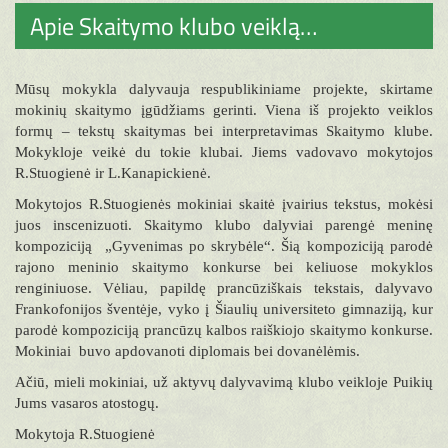
Apie Skaitymo klubo veiklą…
Mūsų mokykla dalyvauja respublikiniame projekte, skirtame
mokinių skaitymo įgūdžiams gerinti. Viena iš projekto veiklos
formų – tekstų skaitymas bei interpretavimas Skaitymo klube.
Mokykloje veikė du tokie klubai. Jiems vadovavo mokytojos
R.Stuogienė ir L.Kanapickienė.
Mokytojos R.Stuogienės mokiniai skaitė įvairius tekstus, mokėsi
juos inscenizuoti. Skaitymo klubo dalyviai parengė meninę
kompoziciją „Gyvenimas po skrybėle“. Šią kompoziciją parodė
rajono meninio skaitymo konkurse bei keliuose mokyklos
renginiuose. Vėliau, papildę prancūziškais tekstais, dalyvavo
Frankofonijos šventėje, vyko į Šiaulių universiteto gimnaziją, kur
parodė kompoziciją prancūzų kalbos raiškiojo skaitymo konkurse.
Mokiniai buvo apdovanoti diplomais bei dovanėlėmis.
Ačiū, mieli mokiniai, už aktyvų dalyvavimą klubo veikloje Puikių
Jums vasaros atostogų.
Mokytoja R.Stuogienė