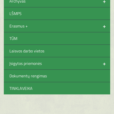
+
Archyvas
LŠMPS
+
Erasmus +
TŪM
Laisvos darbo vietos
+
Įsigytos priemonės
Dokumentų rengimas
TINKLAVEIKA