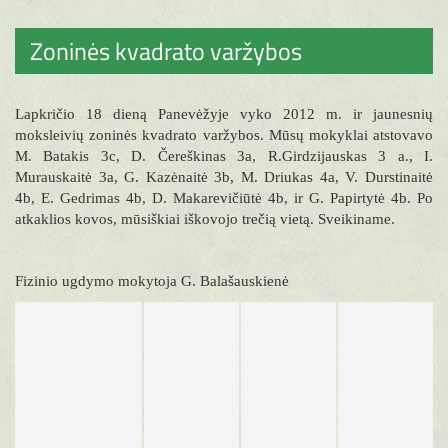
Zoninės kvadrato varžybos
Lapkričio 18 dieną Panevėžyje vyko 2012 m. ir jaunesnių
moksleivių zoninės kvadrato varžybos. Mūsų mokyklai atstovavo
M. Batakis 3c, D. Čereškinas 3a, R.Girdzijauskas 3 a., I.
Murauskaitė 3a, G. Kazėnaitė 3b, M. Driukas 4a, V. Durstinaitė
4b, E. Gedrimas 4b, D. Makarevičiūtė 4b, ir G. Papirtytė 4b. Po
atkaklios kovos, mūsiškiai iškovojo trečią vietą. Sveikiname.
Fizinio ugdymo mokytoja G. Balašauskienė