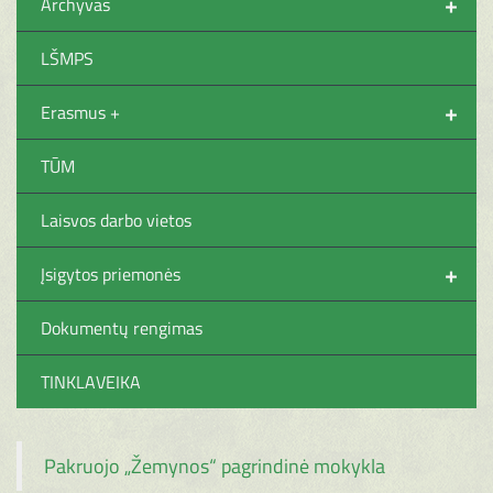
+
Archyvas
LŠMPS
+
Erasmus +
TŪM
Laisvos darbo vietos
+
Įsigytos priemonės
Dokumentų rengimas
TINKLAVEIKA
Pakruojo „Žemynos“ pagrindinė mokykla