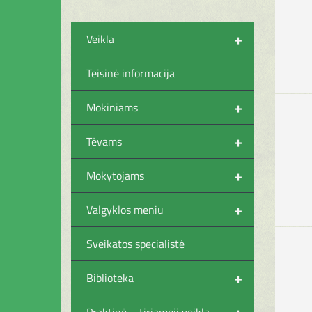
+
Veikla
Teisinė informacija
+
Mokiniams
+
Tėvams
+
Mokytojams
+
Valgyklos meniu
Sveikatos specialistė
+
Biblioteka
+
Praktinė – tiriamoji veikla