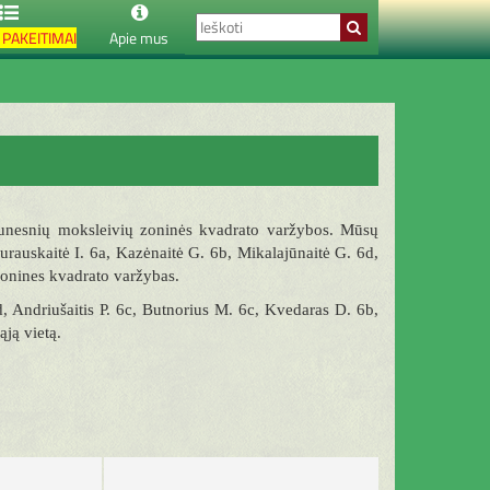
PAKEITIMAI
Apie mus
aunesnių moksleivių zoninės kvadrato varžybos. Mūsų
rauskaitė I. 6a, Kazėnaitė G. 6b, Mikalajūnaitė G. 6d,
pzonines kvadrato varžybas.
 Andriušaitis P. 6c, Butnorius M. 6c, Kvedaras D. 6b,
ją vietą.