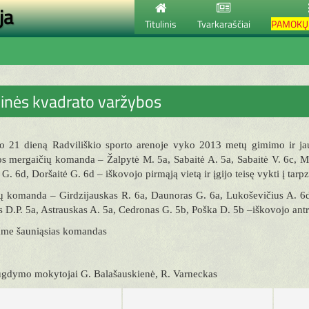
ja
Titulinis
Tvarkaraščiai
PAMOKŲ 
inės kvadrato varžybos
io 21 dieną Radviliškio sporto arenoje vyko 2013 metų gimimo ir j
 mergaičių komanda – Žalpytė M. 5a, Sabaitė A. 5a, Sabaitė V. 6c, Mu
 G. 6d, Doršaitė G. 6d – iškovojo pirmąją vietą ir įgijo teisę vykti į tar
 komanda – Girdzijauskas R. 6a, Daunoras G. 6a, Lukoševičius A. 6d,
D.P. 5a, Astrauskas A. 5a, Cedronas G. 5b, Poška D. 5b –iškovojo antrą
ame šauniąsias komandas
 ugdymo mokytojai G. Balašauskienė, R. Varneckas