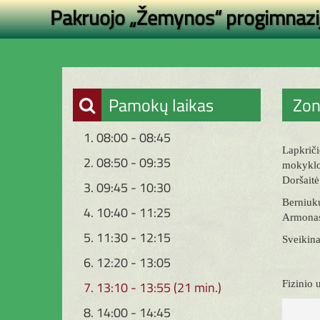
Pakruojo „Žemynos“ progimnazi
Pamokų laikas
Zon
1. 08:00 - 08:45
Lapkrič
2. 08:50 - 09:35
mokyklos
Doršaitė
3. 09:45 - 10:30
Berniukų
4. 10:40 - 11:25
Armonas 
5. 11:30 - 12:15
Sveikin
6. 12:20 - 13:05
Fizinio
7. 13:10 - 13:55 (21 min.)
8. 14:00 - 14:45