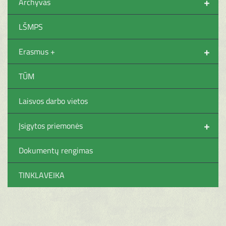
+
Archyvas
LŠMPS
+
Erasmus +
TŪM
Laisvos darbo vietos
+
Įsigytos priemonės
Dokumentų rengimas
TINKLAVEIKA