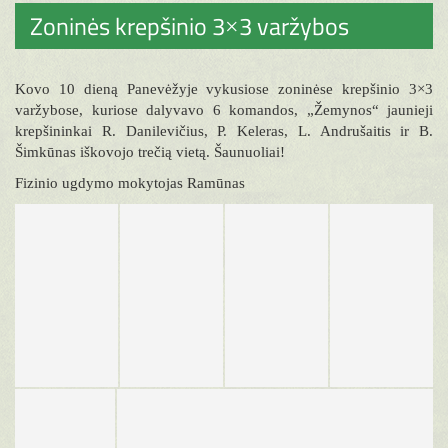
Zoninės krepšinio 3×3 varžybos
Kovo 10 dieną Panevėžyje vykusiose zoninėse krepšinio 3×3
varžybose, kuriose dalyvavo 6 komandos, „Žemynos“ jaunieji
krepšininkai R. Danilevičius, P. Keleras, L. Andrušaitis ir B.
Šimkūnas iškovojo trečią vietą. Šaunuoliai!
Fizinio ugdymo mokytojas Ramūnas