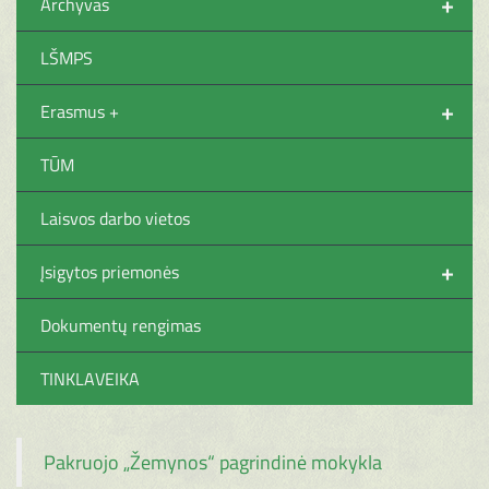
+
Archyvas
LŠMPS
+
Erasmus +
TŪM
Laisvos darbo vietos
+
Įsigytos priemonės
Dokumentų rengimas
TINKLAVEIKA
Pakruojo „Žemynos“ pagrindinė mokykla