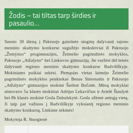
Žodis – tai tiltas tarp širdies ir
pasaulio…
Sausio 30 dieną į Pakruojo gaisrinės stoginę dalyvauti rajono
meninio skaitymo konkurse sugužėjo moksleiviai iš Pakruojo
„Žemynos“ progimnazijos, Žeimelio pagrindinės mokyklos,
Pakruojo „Atžalyno“ bei Linkuvos gimnazijų. Jie varžėsi dėl teisės
dalyvauti regiono meninio skaitymo konkurse Radviliškyje.
Mokiniams puikiai sekėsi. Pirmąsias vietas laimėjo Žeimelio
pagrindinės mokyklos penktokas Benas Simonaitis ir Pakruojo
„Atžalyno“ gimnazijos mokinė Šarūnė Bučaitė. Mūsų mokyklai
atstovavo 5a klasės mokiniai Adrijus Lekavičius ir Arielė Šiaulytė
bei 8b klasės mokinė Goda Dabulskytė. Goda užėmė antrąją vietą.
Ji taip pat važiuos į Radviliškyje vyksiantį regiono meninio
skaitymo konkursą. Linkime sėkmės!
Mokytoja R. Stuogienė