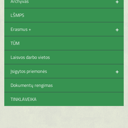
+
Archyvas
LŠMPS
+
Erasmus +
TŪM
Laisvos darbo vietos
+
Įsigytos priemonės
Dokumentų rengimas
TINKLAVEIKA