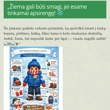
„Žiema gali būti smagi, jei esame
tinkamai apsirengę!
Šis plakatas padeda vaikams prisiminti, ką apsivilkti einant į lauką:
kepurę, pirštines, šaliką, šiltus batus ir kelis sluoksnius drabužių.
Judėk, žaisk, bet nepasilik lauke per ilgai — visada sugrįžk sušilti!
“