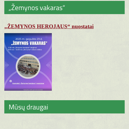
„Žemynos vakaras“
„ŽEMYNOS HEROJAUS“ nuostatai
Mūsų draugai