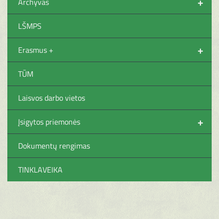
+
Archyvas
LŠMPS
+
Erasmus +
TŪM
Laisvos darbo vietos
+
Įsigytos priemonės
Dokumentų rengimas
TINKLAVEIKA