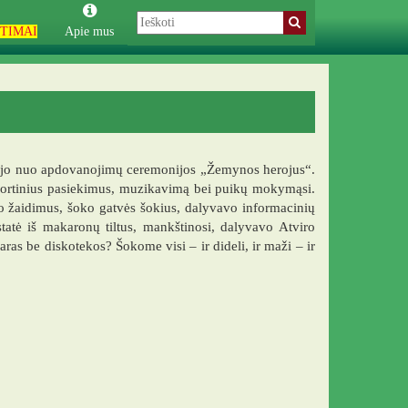
TIMAI
Apie mus
dėjo nuo apdovanojimų ceremonijos „Žemynos herojus“.
portinius pasiekimus, muzikavimą bei puikų mokymąsi.
lo žaidimus, šoko gatvės šokius, dalyvavo informacinių
statė iš makaronų tiltus, mankštinosi, dalyvavo Atviro
as be diskotekos? Šokome visi – ir dideli, ir maži – ir