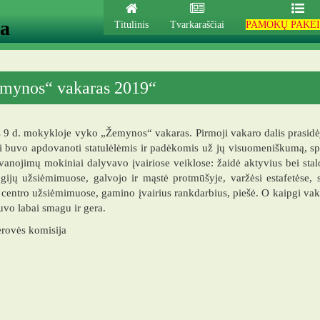
ja
Titulinis
Tvarkaraščiai
PAMOKŲ PAKEI
mynos“ vakaras 2019“
 9 d. mokykloje vyko „Žemynos“ vakaras. Pirmoji vakaro dalis prasi
i buvo apdovanoti statulėlėmis ir padėkomis už jų visuomeniškumą, s
anojimų mokiniai dalyvavo įvairiose veiklose: žaidė aktyvius bei sta
gijų užsiėmimuose, galvojo ir mąstė protmūšyje, varžėsi estafetėse, 
centro užsiėmimuose, gamino įvairius rankdarbius, piešė. O kaipgi vakar
vo labai smagu ir gera.
rovės komisija