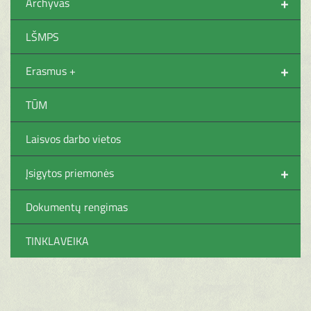
+
Archyvas
LŠMPS
+
Erasmus +
TŪM
Laisvos darbo vietos
+
Įsigytos priemonės
Dokumentų rengimas
TINKLAVEIKA