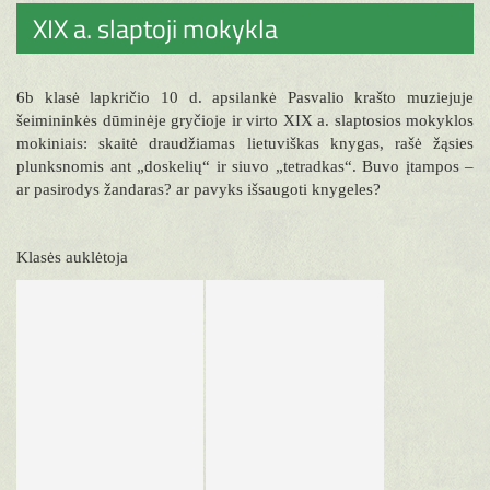
XIX a. slaptoji mokykla
6b klasė lapkričio 10 d. apsilankė Pasvalio krašto muziejuje
šeimininkės dūminėje gryčioje ir virto XIX a. slaptosios mokyklos
mokiniais: skaitė draudžiamas lietuviškas knygas, rašė žąsies
plunksnomis ant „doskelių“ ir siuvo „tetradkas“. Buvo įtampos –
ar pasirodys žandaras? ar pavyks išsaugoti knygeles?
Klasės auklėtoja