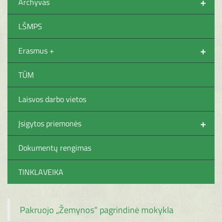
+
Archyvas
LŠMPS
+
Erasmus +
TŪM
Laisvos darbo vietos
+
Įsigytos priemonės
Dokumentų rengimas
TINKLAVEIKA
Pakruojo „Žemynos“ pagrindinė mokykla