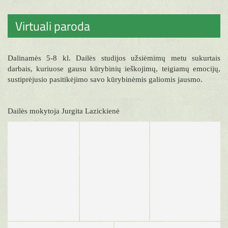
Virtuali paroda
Dalinamės 5-8 kl. Dailės studijos užsiėmimų metu sukurtais
darbais, kuriuose gausu kūrybinių ieškojimų, teigiamų emocijų,
sustiprėjusio pasitikėjimo savo kūrybinėmis galiomis jausmo.
Dailės mokytoja Jurgita Lazickienė