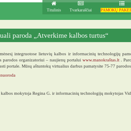
zija
Titulinis
Tvarkaraščiai
PAMOKŲ PAKEI
tuali paroda „Atverkime kalbos turtus“
mėnesį integruotose lietuvių kalbos ir informacinių technologijų pam
os parodos organizatoriui – naujienų portalui
www.manokraštas.lt
. Paro
asti portale. Mūsų aštuntokų virtualius darbus pamatysite 75-77 parodos
 nuoroda
 kalbos mokytoja Regina G. ir informacinių technologijų mokytojas Vi