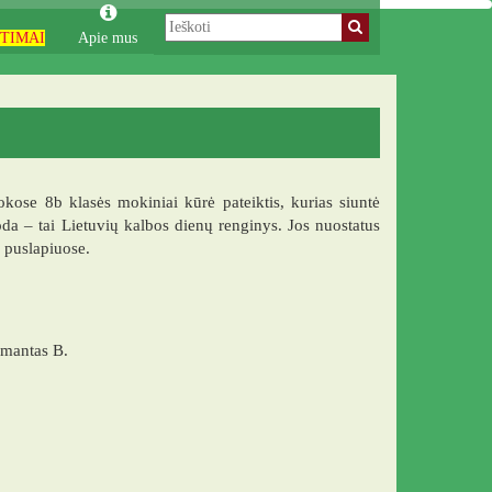
TIMAI
Apie mus
okose 8b klasės mokiniai kūrė pateiktis, kurias siuntė
da – tai Lietuvių kalbos dienų renginys. Jos nuostatus
 puslapiuose.
dmantas B.