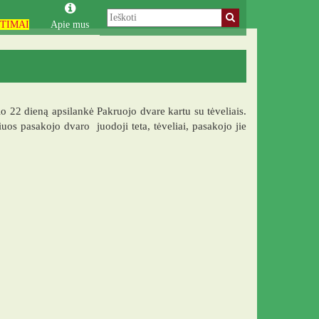
TIMAI
Apie mus
io 22 dieną apsilankė Pakruojo dvare kartu su tėveliais.
iuos pasakojo dvaro juodoji teta, tėveliai, pasakojo jie