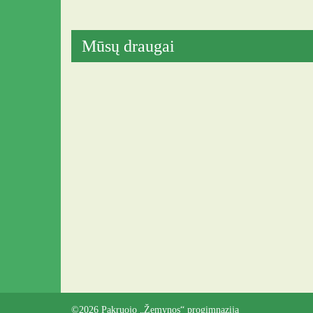
Mūsų draugai
©2026 Pakruojo „Žemynos“ progimnazija