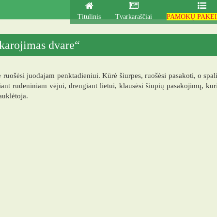
Titulinis
Tvarkaraščiai
PAMOKŲ PAKEI
karojimas dvare“
ė ruošėsi juodajam penktadieniui. Kūrė šiurpes, ruošėsi pasakoti, o spal
ant rudeniniam vėjui, drengiant lietui, klausėsi šiupių pasakojimų, kur
auklėtoja.