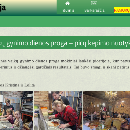
ja
Titulinis
Tvarkaraščiai
PAMOKŲ 
kų gynimo dienos proga – picų kepimo nuotyk
inės vaikų gynimo dienos proga mokiniai lankėsi picerijoje, kur patys
erinius ir džiaugėsi gardžiais rezultatais. Tai buvo smagi ir skani patir
s Kristina ir Lolita