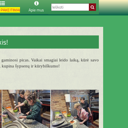
PAKEITIMAI
Apie mus
is!
 gaminosi picas. Vaikai smagiai leido laiką, kūrė savo
tis, kupina šypsenų ir kūrybiškumo!