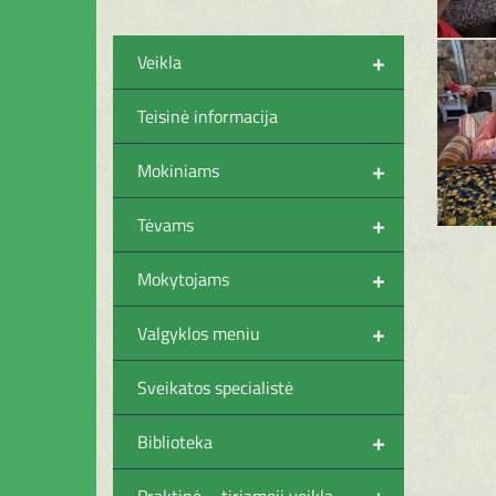
+
Veikla
Teisinė informacija
+
Mokiniams
+
Tėvams
+
Mokytojams
+
Valgyklos meniu
Sveikatos specialistė
+
Biblioteka
+
Praktinė – tiriamoji veikla