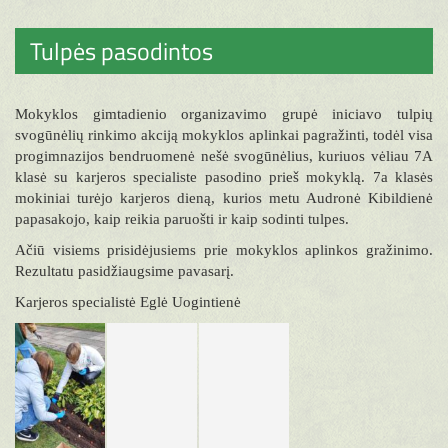
Tulpės pasodintos
Mokyklos gimtadienio organizavimo grupė iniciavo tulpių
svogūnėlių rinkimo akciją mokyklos aplinkai pagražinti, todėl visa
progimnazijos bendruomenė nešė svogūnėlius, kuriuos vėliau 7A
klasė su karjeros specialiste pasodino prieš mokyklą. 7a klasės
mokiniai turėjo karjeros dieną, kurios metu Audronė Kibildienė
papasakojo, kaip reikia paruošti ir kaip sodinti tulpes.
Ačiū visiems prisidėjusiems prie mokyklos aplinkos gražinimo.
Rezultatu pasidžiaugsime pavasarį.
Karjeros specialistė Eglė Uogintienė