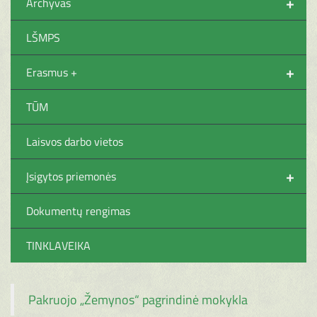
+
Archyvas
LŠMPS
+
Erasmus +
TŪM
Laisvos darbo vietos
+
Įsigytos priemonės
Dokumentų rengimas
TINKLAVEIKA
Pakruojo „Žemynos“ pagrindinė mokykla