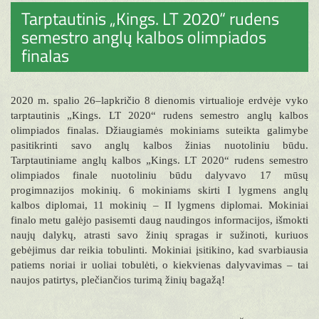
Tarptautinis „Kings. LT 2020“ rudens
semestro anglų kalbos olimpiados
finalas
2020 m. spalio 26–lapkričio 8 dienomis virtualioje erdvėje vyko
tarptautinis „Kings. LT 2020“ rudens semestro anglų kalbos
olimpiados finalas. Džiaugiamės mokiniams suteikta galimybe
pasitikrinti savo anglų kalbos žinias nuotoliniu būdu.
Tarptautiniame anglų kalbos „Kings. LT 2020“ rudens semestro
olimpiados finale nuotoliniu būdu dalyvavo 17 mūsų
progimnazijos mokinių. 6 mokiniams skirti I lygmens anglų
kalbos diplomai, 11 mokinių – II lygmens diplomai. Mokiniai
finalo metu galėjo pasisemti daug naudingos informacijos, išmokti
naujų dalykų, atrasti savo žinių spragas ir sužinoti, kuriuos
gebėjimus dar reikia tobulinti. Mokiniai įsitikino, kad svarbiausia
patiems noriai ir uoliai tobulėti, o kiekvienas dalyvavimas – tai
naujos patirtys, plečiančios turimą žinių bagažą!