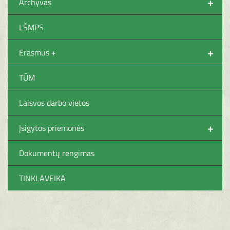
+
Archyvas
LŠMPS
+
Erasmus +
TŪM
Laisvos darbo vietos
+
Įsigytos priemonės
Dokumentų rengimas
TINKLAVEIKA