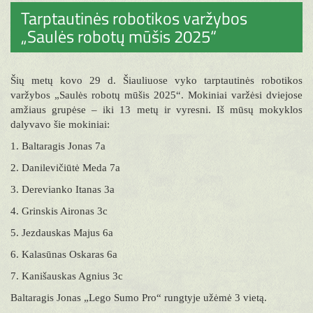
Tarptautinės robotikos varžybos
„Saulės robotų mūšis 2025“
Šių metų kovo 29 d. Šiauliuose vyko tarptautinės robotikos
varžybos „Saulės robotų mūšis 2025“. Mokiniai varžėsi dviejose
amžiaus grupėse – iki 13 metų ir vyresni. Iš mūsų mokyklos
dalyvavo šie mokiniai:
1. Baltaragis Jonas 7a
2. Danilevičiūtė Meda 7a
3. Derevianko Itanas 3a
4. Grinskis Aironas 3c
5. Jezdauskas Majus 6a
6. Kalasūnas Oskaras 6a
7. Kanišauskas Agnius 3c
Baltaragis Jonas „Lego Sumo Pro“ rungtyje užėmė 3 vietą.