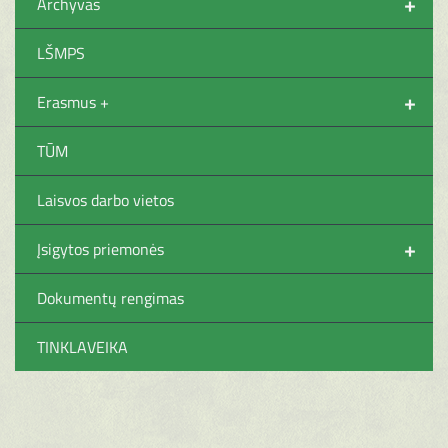
+
Archyvas
LŠMPS
+
Erasmus +
TŪM
Laisvos darbo vietos
+
Įsigytos priemonės
Dokumentų rengimas
TINKLAVEIKA