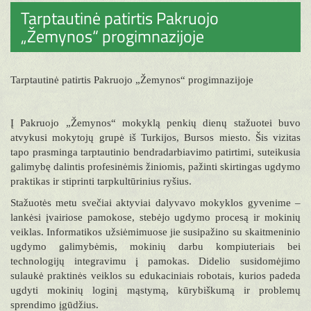
Tarptautinė patirtis Pakruojo
„Žemynos“ progimnazijoje
Tarptautinė patirtis Pakruojo „Žemynos“ progimnazijoje
Į Pakruojo „Žemynos“ mokyklą penkių dienų stažuotei buvo
atvykusi mokytojų grupė iš Turkijos, Bursos miesto. Šis vizitas
tapo prasminga tarptautinio bendradarbiavimo patirtimi, suteikusia
galimybę dalintis profesinėmis žiniomis, pažinti skirtingas ugdymo
praktikas ir stiprinti tarpkultūrinius ryšius.
Stažuotės metu svečiai aktyviai dalyvavo mokyklos gyvenime –
lankėsi įvairiose pamokose, stebėjo ugdymo procesą ir mokinių
veiklas. Informatikos užsiėmimuose jie susipažino su skaitmeninio
ugdymo galimybėmis, mokinių darbu kompiuteriais bei
technologijų integravimu į pamokas. Didelio susidomėjimo
sulaukė praktinės veiklos su edukaciniais robotais, kurios padeda
ugdyti mokinių loginį mąstymą, kūrybiškumą ir problemų
sprendimo įgūdžius.