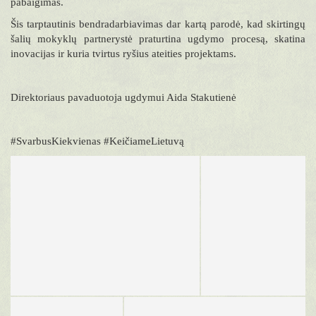
pabaigimas.
Šis tarptautinis bendradarbiavimas dar kartą parodė, kad skirtingų
šalių mokyklų partnerystė praturtina ugdymo procesą, skatina
inovacijas ir kuria tvirtus ryšius ateities projektams.
Direktoriaus pavaduotoja ugdymui Aida Stakutienė
#SvarbusKiekvienas #KeičiameLietuvą