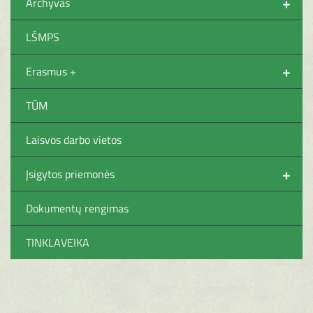
+
Archyvas
LŠMPS
+
Erasmus +
TŪM
Laisvos darbo vietos
+
Įsigytos priemonės
Dokumentų rengimas
TINKLAVEIKA