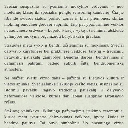
Svečiai susipažino su įvairiomis mokyklos erdvėmis – nuo
modernių klasių iki specialiai įrengtų sensorinių kambarių. Čia jie
išbandė šviesos stalus, poilsio zonas ir kitas priemones, skirtas
mokinių emocinei gerovei stiprinti. Taip pat ypač įsiminė veiklos
netradicinėse erdvėse – kupolo klasėje vykę užsiėmimai atskleidė
galimybes mokymą organizuoti kūrybiškai ir įtraukiai.
Stažuotės metu vyko ir bendri užsiėmimai su mokiniais. Svečiai
dalyvavo kūrybinėse bei praktinėse veiklose, tarp jų – tradicinių
lietuviškų patiekalų gamyboje. Bendras darbas, bendravimas ir
dalijimasis patirtimi padėjo sukurti šiltą, bendruomenišką
atmosferą.
Ne mažiau svarbi vizito dalis – pažintis su Lietuvos kultūra ir
vietos aplinka. Svečiai lankė Pakruojo krašto vietas, susipažino su
istoriniu paveldu, ragavo tradicinių patiekalų ir dalyvavo
neformaliose veiklose, kurios dar labiau sustiprino tarpusavio
ryšius.
Stažuotę vainikavo iškilminga pažymėjimų įteikimo ceremonija,
kurios metu įvertintas dalyvavimas veiklose, įgytos žinios ir
bendros patirtys. Tai buvo simbolinis šio prasmingo vizito