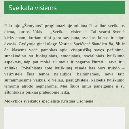
Sveikata visiems
Pakruojo „Žemynos“ progimnazijoje minima Pasaulinė sveikatos
diena, kurios šūkis – „Sveikata visiems“. Tai svarbi šventė
kiekvienam, kuriam rūpi gera savijauta, sveikas kūnas ir stipri
dvasia. Gydytoja ginekologė Vestina Speičienė šiandien 8a, 8b ir
8c klasėms vedė pamokas apie visapusišką savęs pažinimą,
supažindino su biologiniais, emociniais, socialiniais lytiškumo
aspektais, taip pat mokė su meile ir pagarba žiūrėti į save ir į
aplinką. Pokalbiams apie lytiškumą visada kas nors trukdo –
vaikystėje šios temos nejaukios, baiminamės, neva taip
sutraumuosime vaikus, o vėliau, paauglystėje, kalbėtis lytiškumo
temomis atrodo neįmanoma. Mes šiuos mitus paneigėme ir su
aštuntokais puikiai praleidome laiką.
Mokyklos sveikatos specialistė Kristina Usonienė