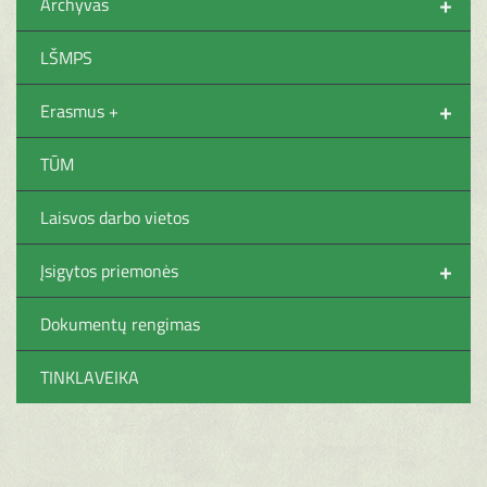
+
Archyvas
LŠMPS
+
Erasmus +
TŪM
Laisvos darbo vietos
+
Įsigytos priemonės
Dokumentų rengimas
TINKLAVEIKA