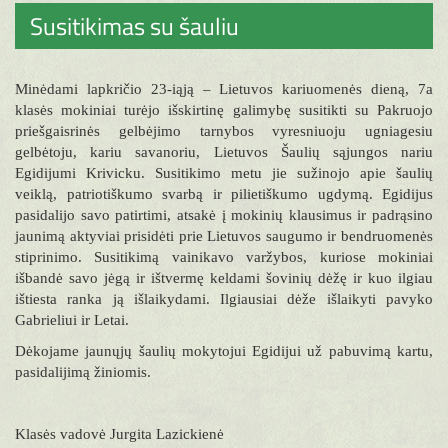
Susitikimas su šauliu
Minėdami lapkričio 23-iąją – Lietuvos kariuomenės dieną, 7a
klasės mokiniai turėjo išskirtinę galimybę susitikti su Pakruojo
priešgaisrinės gelbėjimo tarnybos vyresniuoju ugniagesiu
gelbėtoju, kariu savanoriu, Lietuvos Šaulių sąjungos nariu
Egidijumi Krivicku. Susitikimo metu jie sužinojo apie šaulių
veiklą, patriotiškumo svarbą ir pilietiškumo ugdymą. Egidijus
pasidalijo savo patirtimi, atsakė į mokinių klausimus ir padrąsino
jaunimą aktyviai prisidėti prie Lietuvos saugumo ir bendruomenės
stiprinimo. Susitikimą vainikavo varžybos, kuriose mokiniai
išbandė savo jėgą ir ištvermę keldami šovinių dėžę ir kuo ilgiau
ištiesta ranka ją išlaikydami. Ilgiausiai dėže išlaikyti pavyko
Gabrieliui ir Letai.
Dėkojame jaunųjų šaulių mokytojui Egidijui už pabuvimą kartu,
pasidalijimą žiniomis.
Klasės vadovė Jurgita Lazickienė