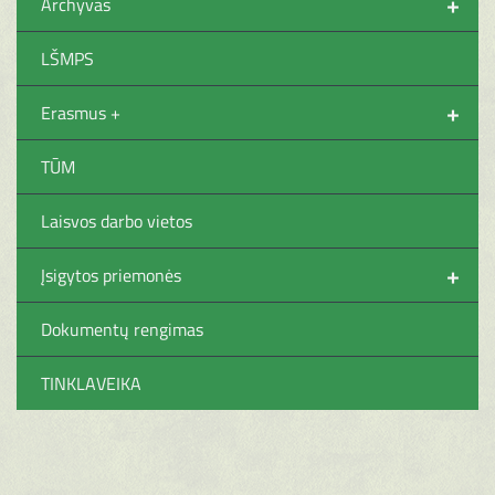
+
Archyvas
LŠMPS
+
Erasmus +
TŪM
Laisvos darbo vietos
+
Įsigytos priemonės
Dokumentų rengimas
TINKLAVEIKA