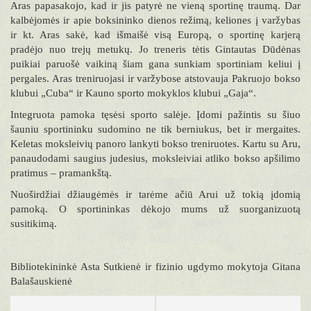
Aras papasakojo, kad ir jis patyrė ne vieną sportinę traumą. Dar
kalbėjomės ir apie boksininko dienos režimą, keliones į varžybas
ir kt. Aras sakė, kad išmaišė visą Europą, o sportinę karjerą
pradėjo nuo trejų metukų. Jo treneris tėtis Gintautas Dūdėnas
puikiai paruošė vaikiną šiam gana sunkiam sportiniam keliui į
pergales. Aras treniruojasi ir varžybose atstovauja Pakruojo bokso
klubui „Cuba“ ir Kauno sporto mokyklos klubui „Gaja“.
Integruota pamoka tęsėsi sporto salėje. Įdomi pažintis su šiuo
šauniu sportininku sudomino ne tik berniukus, bet ir mergaites.
Keletas moksleivių panoro lankyti bokso treniruotes. Kartu su Aru,
panaudodami saugius judesius, moksleiviai atliko bokso apšilimo
pratimus – pramankštą.
Nuoširdžiai džiaugėmės ir tarėme ačiū Arui už tokią įdomią
pamoką. O sportininkas dėkojo mums už suorganizuotą
susitikimą.
Bibliotekininkė Asta Sutkienė ir fizinio ugdymo mokytoja Gitana
Balašauskienė