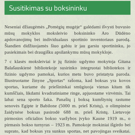
Susitikimas su boksininku
Neseniai džiaugėmės „Pomėgių mugėje“ galėdami išvysti buvusio
mūsų mokyklos moksleivio boksininko Aro Dūdėno
apdovanojimų bei individualaus sportinio inventoriaus parodą.
Šiandien didžiuojamės šiuo gabiu ir jau garsiu sportininku, jo
pasiekimais bei draugišku apsilankymu mūsų mokykloje.
7 c klasės moksleiviai ir jų fizinio ugdymo mokytoja Gitana
Balašauskienė bibliotekoje susirinko integruotai bibliotekos ir
fizinio ugdymo pamokai, kurios metu buvo pristatyta paroda.
Iliustruotame žinyne „Sportas“ rašoma, kad boksas yra kovos
sportas, kuriame du priešininkai smūgiuoja vienas kitam tik
kumščiais, likdami kvadratiniame ringe, apjuostame virvėmis. Tai
labai sena sporto šaka. Panašių į boksą kumštynių rastume
senovės Egipte ir Babilone (5000 m. prieš Kristų), o olimpinėse
žaidynėse boksas pasirodė 688 m. prieš Kristų. Lietuvoje
pirmosios oficialios bokso varžybos įvyko Kaune 1919 m., o
pirmasis bokso turnyras – 1923 m. Pamokoje mokiniai išgirdo bei
suprato, kad boksas yra sunkus sportas, net pavojingas sveikatai.