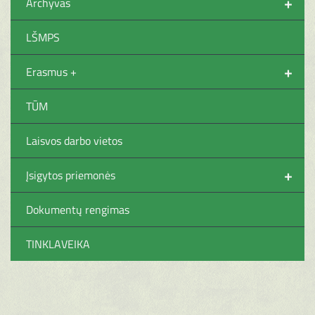
+
Archyvas
LŠMPS
+
Erasmus +
TŪM
Laisvos darbo vietos
+
Įsigytos priemonės
Dokumentų rengimas
TINKLAVEIKA