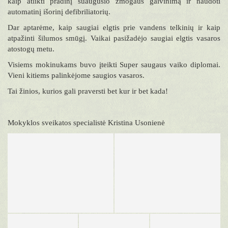
kaip atlikti pradinį suaugusio žmogaus gaivinimą ir naudoti
automatinį išorinį defibriliatorių.
Dar aptarėme, kaip saugiai elgtis prie vandens telkinių ir kaip
atpažinti šilumos smūgį. Vaikai pasižadėjo saugiai elgtis vasaros
atostogų metu.
Visiems mokinukams buvo įteikti Super saugaus vaiko diplomai.
Vieni kitiems palinkėjome saugios vasaros.
Tai žinios, kurios gali praversti bet kur ir bet kada!
Mokyklos sveikatos specialistė Kristina Usonienė