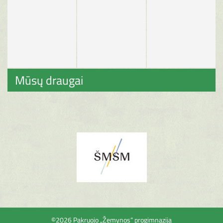
Mūsų draugai
©2026 Pakruojo „Žemynos“ progimnazija