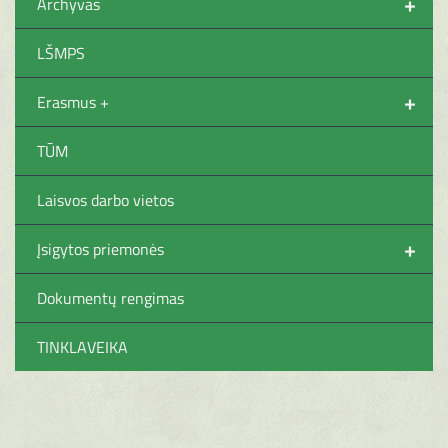
+
Archyvas
LŠMPS
+
Erasmus +
TŪM
Laisvos darbo vietos
+
Įsigytos priemonės
Dokumentų rengimas
TINKLAVEIKA