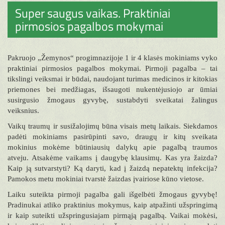
Super saugus vaikas. Praktiniai
pirmosios pagalbos mokymai
Pakruojo „Žemynos“ progimnazijoje 1 ir 4 klasės mokiniams vyko
praktiniai pirmosios pagalbos mokymai. Pirmoji pagalba – tai
tikslingi veiksmai ir būdai, naudojant turimas medicinos ir kitokias
priemones bei medžiagas, išsaugoti nukentėjusiojo ar ūmiai
susirgusio žmogaus gyvybę, sustabdyti sveikatai žalingus
veiksnius.
Vaikų traumų ir susižalojimų būna visais metų laikais. Siekdamos
padėti mokiniams pasirūpinti savo, draugų ir kitų sveikata
mokinius mokėme būtiniausių dalykų apie pagalbą traumos
atveju. Atsakėme vaikams į daugybę klausimų. Kas yra žaizda?
Kaip ją sutvarstyti? Ką daryti, kad į žaizdą nepatektų infekcija?
Pamokos metu mokiniai tvarstė žaizdas įvairiose kūno vietose.
Laiku suteikta pirmoji pagalba gali išgelbėti žmogaus gyvybę!
Pradinukai atliko praktinius mokymus, kaip atpažinti užspringimą
ir kaip suteikti užspringusiajam pirmąją pagalbą. Vaikai mokėsi,