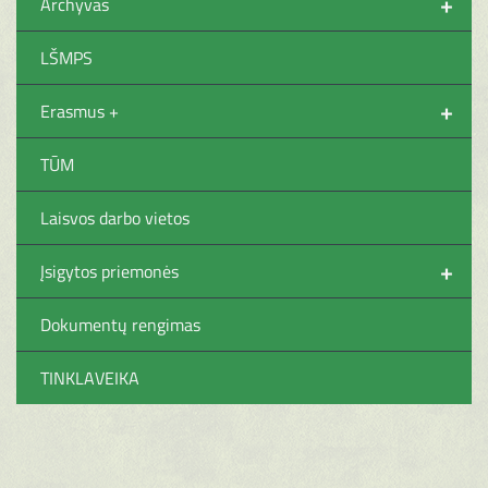
+
Archyvas
LŠMPS
+
Erasmus +
TŪM
Laisvos darbo vietos
+
Įsigytos priemonės
Dokumentų rengimas
TINKLAVEIKA