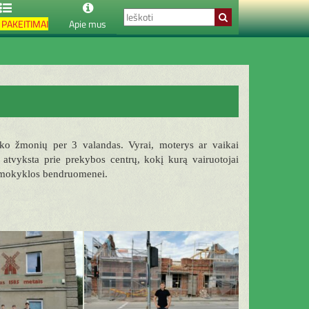
PAKEITIMAI
Apie mus
ko žmonių per 3 valandas. Vyrai, moterys ar vaikai
 atvyksta prie prekybos centrų, kokį kurą vairuotojai
tė mokyklos bendruomenei.