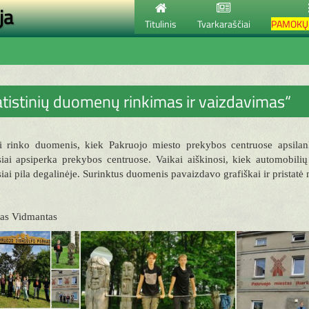
ja
Titulinis
Tvarkaraščiai
PAMOKŲ 
atistinių duomenų rinkimas ir vaizdavimas“
i rinko duomenis, kiek Pakruojo miesto prekybos centruose apsilan
iai apsiperka prekybos centruose. Vaikai aiškinosi, kiek automobilių
iai pila degalinėje. Surinktus duomenis pavaizdavo grafiškai ir prista
as Vidmantas