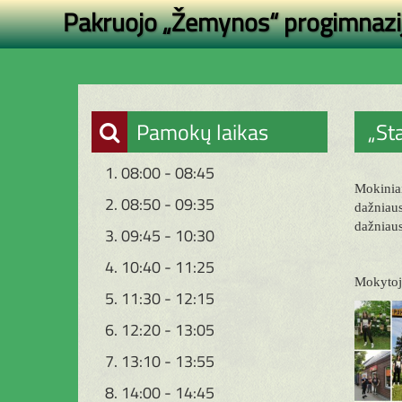
Pakruojo „Žemynos“ progimnazi
Pamokų laikas
„St
1. 08:00 - 08:45
Mokinia
2. 08:50 - 09:35
dažniaus
dažniaus
3. 09:45 - 10:30
4. 10:40 - 11:25
Mokytoj
5. 11:30 - 12:15
6. 12:20 - 13:05
7. 13:10 - 13:55
8. 14:00 - 14:45