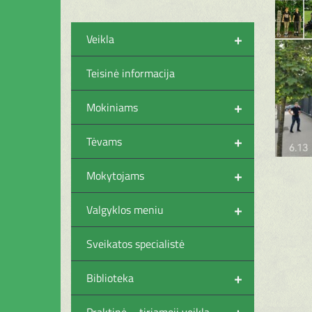
+
Veikla
Teisinė informacija
+
Mokiniams
+
Tėvams
+
Mokytojams
+
Valgyklos meniu
Sveikatos specialistė
+
Biblioteka
+
Praktinė – tiriamoji veikla