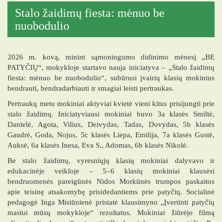
Stalo žaidimų fiesta: mėnuo be
nuobodulio
2026 m. kovą, minint sąmoningumo didinimo mėnesį „BE
PATYČIŲ“, mokykloje startavo nauja iniciatyva – „Stalo žaidimų
fiesta: mėnuo be nuobodulio“, subūrusi įvairių klasių mokinius
bendrauti, bendradarbiauti ir smagiai leisti pertraukas.
Pertraukų metu mokiniai aktyviai kvietė vieni kitus prisijungti prie
stalo žaidimų. Iniciatyviausi mokiniai buvo 3a klasės Smiltė,
Danielė, Agota, Vilius, Deivydas, Tadas, Dovydas, 5b klasės
Gaudrė, Goda, Nojus, 5c klasės Liepa, Emilija, 7a klasės Gustė,
Auksė, 6a klasės Inesa, Eva S., Adomas, 6b klasės Nikolė.
Be stalo žaidimų, vyresniųjų klasių mokiniai dalyvavo ir
edukacinėje veikloje – 5–6 klasių mokiniai klausėsi
bendruomenės pareigūnės Nidos Morkūnės trumpos paskaitos
apie teisinę atsakomybę prisidedantiems prie patyčių. Socialinė
pedagogė Inga Misiūnienė pristatė klausimyno „Įvertinti patyčių
mastui mūsų mokykloje“ rezultatus. Mokiniai žiūrėjo filmą