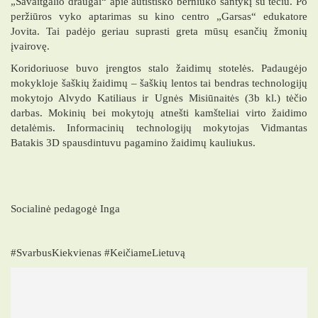
„Savaitgalio draugai“ apie autistiško berniuko santykį su tėčiu. Po
peržiūros vyko aptarimas su kino centro „Garsas“ edukatore
Jovita. Tai padėjo geriau suprasti greta mūsų esančių žmonių
įvairovę.
Koridoriuose buvo įrengtos stalo žaidimų stotelės. Padaugėjo
mokykloje šaškių žaidimų – šaškių lentos tai bendras technologijų
mokytojo Alvydo Katiliaus ir Ugnės Misiūnaitės (3b kl.) tėčio
darbas. Mokinių bei mokytojų atnešti kamšteliai virto žaidimo
detalėmis. Informacinių technologijų mokytojas Vidmantas
Batakis 3D spausdintuvu pagamino žaidimų kauliukus.
Socialinė pedagogė Inga
#SvarbusKiekvienas #KeičiameLietuvą