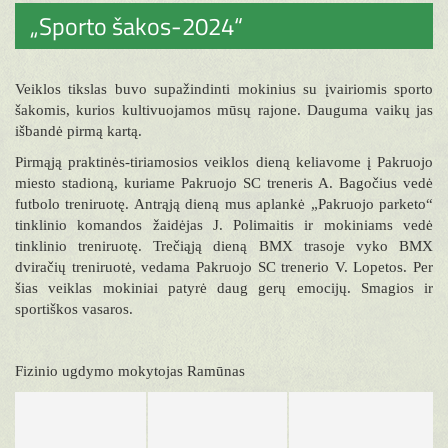
„Sporto šakos-2024“
Veiklos tikslas buvo supažindinti mokinius su įvairiomis sporto
šakomis, kurios kultivuojamos mūsų rajone. Dauguma vaikų jas
išbandė pirmą kartą.
Pirmąją praktinės-tiriamosios veiklos dieną keliavome į Pakruojo
miesto stadioną, kuriame Pakruojo SC treneris A. Bagočius vedė
futbolo treniruotę. Antrąją dieną mus aplankė „Pakruojo parketo“
tinklinio komandos žaidėjas J. Polimaitis ir mokiniams vedė
tinklinio treniruotę. Trečiąją dieną BMX trasoje vyko BMX
dviračių treniruotė, vedama Pakruojo SC trenerio V. Lopetos. Per
šias veiklas mokiniai patyrė daug gerų emocijų. Smagios ir
sportiškos vasaros.
Fizinio ugdymo mokytojas Ramūnas