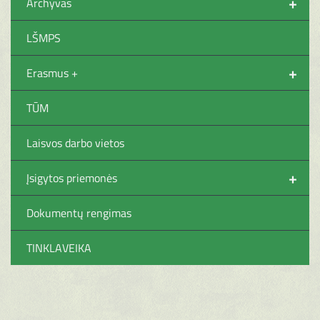
+
Archyvas
LŠMPS
+
Erasmus +
TŪM
Laisvos darbo vietos
+
Įsigytos priemonės
Dokumentų rengimas
TINKLAVEIKA