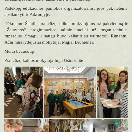
Padėkoję edukacinės pamokos organizatoriams, juos pakvietėme
apsilankyti ir Pakruojyje.
Dėkojame Šiaulių prancūzų kalbos mokytojoms už pakvietimą ir
,,Žemynos“ progimnazijos administracijai už organizacinius
rūpesčius. Smagu ir saugu buvo keliauti su vairuotoju Rimantu.
Ačiū mus lydėjusiai mokytojai Miglai Brunienei.
Merci beaucoup!
Prancūzų kalbos mokytoja Inga Ušinskaitė