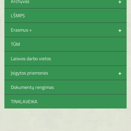
+
Archyvas
LŠMPS
+
Erasmus +
TŪM
Laisvos darbo vietos
+
Įsigytos priemonės
Dokumentų rengimas
TINKLAVEIKA