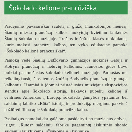
Šokolado kelionė prancūziška
Pradėjome pavasariškai saulėtą ir gražų Frankofonijos mėnesį.
Šiaulių miesto prancūzų kalbos mokytojų kvietimu lankėmės
Šiaulių šokolado muziejuje. Trečios ir šeštos klasės mokiniams,
kurie mokosi prancūzų kalbos, ten vyko edukacinė pamoka
„Šokolado kelionė prancūziškai“.
Pamoką vedė Šiaulių Didždvario gimnazijos mokinės Gabija ir
Kotryna prancūzų ir lietuvių kalbomis. Jaunosios gidės buvo
puikiai pasiruošusios šokolado kelionei muziejuje. Paruoštas net
reikalingiausių šios temos žodžių žodynėlis prancūzų ir gimtąja
kalbomis. Išsamiai ir įdomiai pristačiusios muziejaus ekspozicijos
stendus apie šokolado istoriją, kakavos pupelių kelionę iš
centrinės Amerikos į Europą, šokolado gamybos ypatumus bei
saldainių fabriko „Rūta“ istoriją ir produkciją, merginos pakvietė
pažiūrėti filmą apie šokoladą prancūzų kalba.
Pasibaigus pamokai dar galėjome pasidairyti po muziejaus erdves,
įsigyti „Rūtos“ saldainių fabrike pagamintų išskirtinio skonio
saldainių lauktuvėms, užsukome ir į kavinukę.