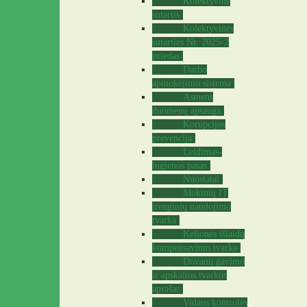
Kolektyvinė
sutartis
Kolektyvinės
sutarties Nr. 2025-2
priedas
Darbo
apmokėjimo sistema
Asmens
duomenų apsauga
Korupcijos
prevencija
Leidimas-
higienos pasas
Nuostatai
Mokinių IT
įrenginių naudojimo
tvarka
Kelionės išlaidų
kompensavimo tvarka
Dovanų gavimo
ir apskaitos tvarkos
aprašas
Vidaus kontrolės