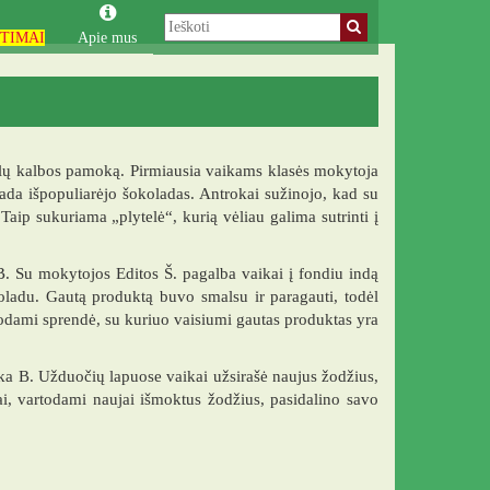
TIMAI
Apie mus
nglų kalbos pamoką. Pirmiausia vaikams klasės mokytoja
ada išpopuliarėjo šokoladas. Antrokai sužinojo, kad su
Taip sukuriama „plytelė“, kurią vėliau galima sutrinti į
B. Su mokytojos Editos Š. pagalba vaikai į fondiu indą
šokoladu. Gautą produktą buvo smalsu ir paragauti, todėl
uodami sprendė, su kuriuo vaisiumi gautas produktas yra
ka B. Užduočių lapuose vaikai užsirašė naujus žodžius,
niai, vartodami naujai išmoktus žodžius, pasidalino savo