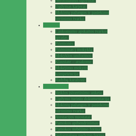
Neformalusis ugdymas
Ugdymas karjerai
Mokinių pažangos ir pasiekimų
vertinimo tvarka
Tėvams
Lankomumo apskaitos tvarkos
aprašas
Priemonės
Priėmimas į mokyklą
Mokyklos uniformos
Klausiate – atsakome
Mokėjimo mokytis
kompetencija
Radybų karalystė
Mokytojams
Veiklos įsivertinimo anketa
Ugdymo turinio dokumentacija
Mokinių pažangos ir pasiekimų
vertinimo tvarka
Atestacijos nuostatai
Pamokos apibendrinimas
Pamokos stebėjimo forma
Neformalaus ugdymo forma