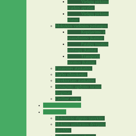
Viešųjų pirkimų
tvarkos aprašas
Viešųjų pirkimų
planas
Mokyklos viešosios paslaugos
Kopijavimo ir
spausdinimo įkainiai
Patalpų nuomos
paslaugų įkainiai
Transporto
nuomos įkainiai
Finansinės ataskaitos
Darbo užmokestis
Direktoriaus ataskaitos
Atnaujinto ugdymo turinio
diegimas
Civilinė sauga
Teisinė informacija
Mokiniams
Moksleivio elgesio taisyklės
Mokinio uniformos dėvėjimo
taisyklės