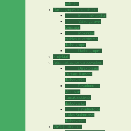
politika
Darbo grupės ir komisijos
Metodinė taryba
Vaiko gerovės
komisija
Mokyklos
veiklos įsivertinimo
darbo grupė
Darbo grupės
Projektai
Administracijos darbotvarkės
Direktoriaus
Dariaus Ramono
darbotvarkė
Pavaduotojos
Modestos
Tamašauskienės
darbotvarkė
Pavaduotojos
Aidos Stakutienės
darbotvarkė
Viešieji pirkimai