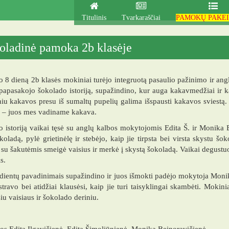
Titulinis
Tvarkaraščiai
PAMOKŲ PAKEI
oladinė pamoka 2b klasėje
 8 dieną 2b klasės mokiniai turėjo integruotą pasaulio pažinimo ir a
 papasakojo šokolado istoriją, supažindino, kur auga kakavmedžiai ir k
niu kakavos presu iš sumaltų pupelių galima išspausti kakavos sviestą. 
s – juos mes vadiname kakava.
 istoriją vaikai tęsė su anglų kalbos mokytojomis Edita Š. ir Monika 
koladą, pylė grietinėlę ir stebėjo, kaip jie tirpsta bei virsta skystu 
 su šakutėmis smeigė vaisius ir merkė į skystą šokoladą. Vaikai degust
s.
dientų pavadinimais supažindino ir juos išmokti padėjo mokytoja Moni
ustravo bei atidžiai klausėsi, kaip jie turi taisyklingai skambėti. Moki
iu vaisiaus ir šokolado deriniu.