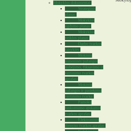
Mokytojo
Mokyklos dokumentai
Strateginis
planas
Mokyklos
ugdymo planas
Mokyklos
veiklos planas
Darbo tvarkos
taisyklės
Mokinių
asmeninės pažangos
stebėjimo, fiksavimo ir
vertinimo tvarkos
aprašas
Mokinių
pažangos ir pasiekimų
vertinimo tvarka
Pamokų
lankomumo apskaitos
tvarkos aprašas
Elektroninio
dienyno tvarkos aprašas