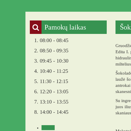
Pamokų laikas
Šok
1. 08:00 - 08:45
Gruodžio
2. 08:50 - 09:35
Edita I.
hidrauli
3. 09:45 - 10:30
milteliu
4. 10:40 - 11:25
Šokolado
laužė šo
5. 11:30 - 12:15
antrokai
6. 12:20 - 13:05
skanesni
Su ingre
7. 13:10 - 13:55
juos ili
8. 14:00 - 14:45
skaniaus
Veikla