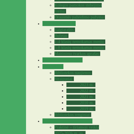
Kolegos pamokos stebėjimo
forma
Drausmės pažeidimo pažyma
Valgyklos meniu
Valgiaraštis
Bufetas
1-4 klasių nemokamas meniu
5-8 klasių nemokamas meniu
Maitinimo tvarkos aprašas
Sveikatos specialistė
Biblioteka
Bibliotekos naujienos
Straipsniai
2023 m.
2022 m.
2021 m.
2010 m.
2019 m.
Bibliotekos renginiai
Praktinė – tiriamoji veikla
Praktinė – tiriamoji veikla
2025-2026 m. m.