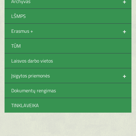
+
Archyvas
LŠMPS
+
Erasmus +
TŪM
Laisvos darbo vietos
+
Įsigytos priemonės
Dokumentų rengimas
TINKLAVEIKA