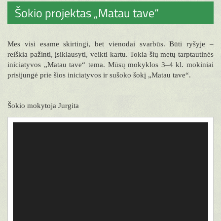
Šokio projektas „Matau tave“
Mes visi esame skirtingi, bet vienodai svarbūs. Būti ryšyje –
reiškia pažinti, įsiklausyti, veikti kartu. Tokia šių metų tarptautinės
iniciatyvos „Matau tave“ tema. Mūsų mokyklos 3–4 kl. mokiniai
prisijungė prie šios iniciatyvos ir sušoko šokį „Matau tave“.
Šokio mokytoja Jurgita
Video
grotuvas