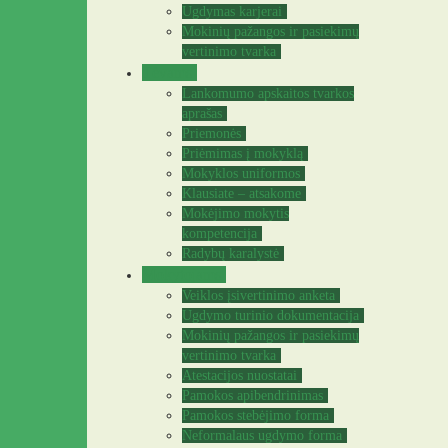
Ugdymas karjerai
Mokinių pažangos ir pasiekimų
vertinimo tvarka
Tėvams
Lankomumo apskaitos tvarkos
aprašas
Priemonės
Priėmimas į mokyklą
Mokyklos uniformos
Klausiate – atsakome
Mokėjimo mokytis
kompetencija
Radybų karalystė
Mokytojams
Veiklos įsivertinimo anketa
Ugdymo turinio dokumentacija
Mokinių pažangos ir pasiekimų
vertinimo tvarka
Atestacijos nuostatai
Pamokos apibendrinimas
Pamokos stebėjimo forma
Neformalaus ugdymo forma