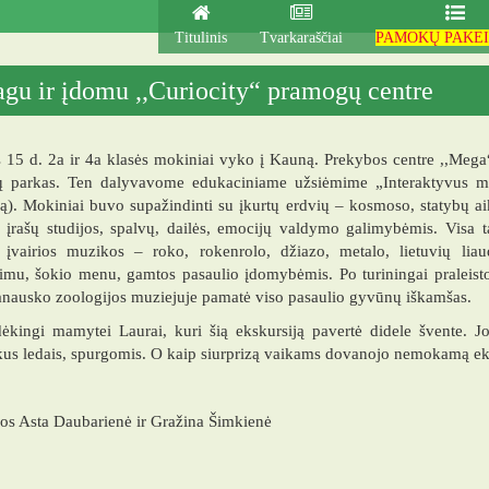
mnazija
Titulinis
Tvarkaraščiai
PAMOKŲ PAKEI
gu ir įdomu ,,Curiocity“ pramogų centre
15 d. 2a ir 4a klasės mokiniai vyko į Kauną. Prekybos centre ,,Mega“
 parkas. Ten dalyvavome edukaciniame užsiėmime „Interaktyvus muz
). Mokiniai buvo supažindinti su įkurtų erdvių – kosmoso, statybų aikš
įrašų studijos, spalvų, dailės, emocijų valdymo galimybėmis. Visa tai
i įvairios muzikos – roko, rokenrolo, džiazo, metalo, lietuvių lia
mu, šokio menu, gamtos pasaulio įdomybėmis. Po turiningai praleisto 
nausko zoologijos muziejuje pamatė viso pasaulio gyvūnų iškamšas.
kingi mamytei Laurai, kuri šią ekskursiją pavertė didele švente. Jos
s ledais, spurgomis. O kaip siurprizą vaikams dovanojo nemokamą eksk
os Asta Daubarienė ir Gražina Šimkienė