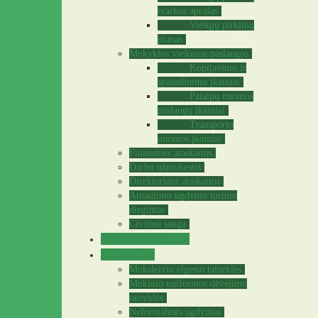
tvarkos aprašas
Viešųjų pirkimų
planas
Mokyklos viešosios paslaugos
Kopijavimo ir
spausdinimo įkainiai
Patalpų nuomos
paslaugų įkainiai
Transporto
nuomos įkainiai
Finansinės ataskaitos
Darbo užmokestis
Direktoriaus ataskaitos
Atnaujinto ugdymo turinio
diegimas
Civilinė sauga
Teisinė informacija
Mokiniams
Moksleivio elgesio taisyklės
Mokinio uniformos dėvėjimo
taisyklės
Neformalusis ugdymas