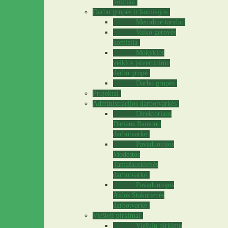
politika
Darbo grupės ir komisijos
Metodinė taryba
Vaiko gerovės
komisija
Mokyklos
veiklos įsivertinimo
darbo grupė
Darbo grupės
Projektai
Administracijos darbotvarkės
Direktoriaus
Dariaus Ramono
darbotvarkė
Pavaduotojos
Modestos
Tamašauskienės
darbotvarkė
Pavaduotojos
Aidos Stakutienės
darbotvarkė
Viešieji pirkimai
Viešųjų pirkimų