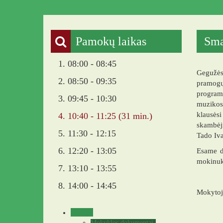
Pakruojo „Žemynos“ progi
Pamokų laikas
Sma
1. 08:00 - 08:45
Gegužės 
2. 08:50 - 09:35
pramogų
programą
3. 09:45 - 10:30
muzikos 
klausės
4. 10:40 - 11:25 (31 min.)
skambėji
5. 11:30 - 12:15
Tado Iva
6. 12:20 - 13:05
Esame dė
mokinuku
7. 13:10 - 13:55
8. 14:00 - 14:45
Mokytoj
Veikla
Mokyklos dokumentai