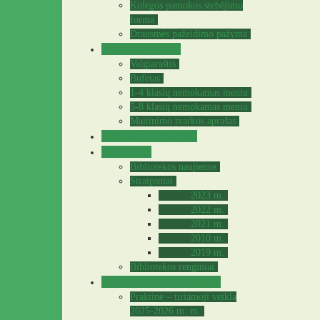
Kolegos pamokos stebėjimo
forma
Drausmės pažeidimo pažyma
Valgyklos meniu
Valgiaraštis
Bufetas
1-4 klasių nemokamas meniu
5-8 klasių nemokamas meniu
Maitinimo tvarkos aprašas
Sveikatos specialistė
Biblioteka
Bibliotekos naujienos
Straipsniai
2023 m.
2022 m.
2021 m.
2010 m.
2019 m.
Bibliotekos renginiai
Praktinė – tiriamoji veikla
Praktinė – tiriamoji veikla
2025-2026 m. m.