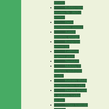
sutartis
Kolektyvinės
sutarties Nr. 2025-2
priedas
Darbo
apmokėjimo sistema
Asmens
duomenų apsauga
Korupcijos
prevencija
Leidimas-
higienos pasas
Nuostatai
Mokinių IT
įrenginių naudojimo
tvarka
Kelionės išlaidų
kompensavimo tvarka
Dovanų gavimo
ir apskaitos tvarkos
aprašas
Vidaus kontrolės