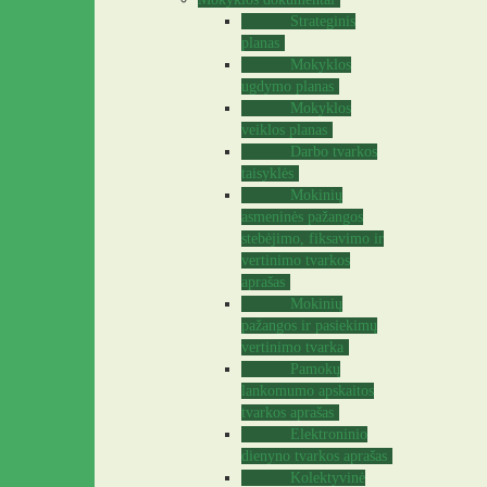
Strateginis
planas
Mokyklos
ugdymo planas
Mokyklos
veiklos planas
Darbo tvarkos
taisyklės
Mokinių
asmeninės pažangos
stebėjimo, fiksavimo ir
vertinimo tvarkos
aprašas
Mokinių
pažangos ir pasiekimų
vertinimo tvarka
Pamokų
lankomumo apskaitos
tvarkos aprašas
Elektroninio
dienyno tvarkos aprašas
Kolektyvinė