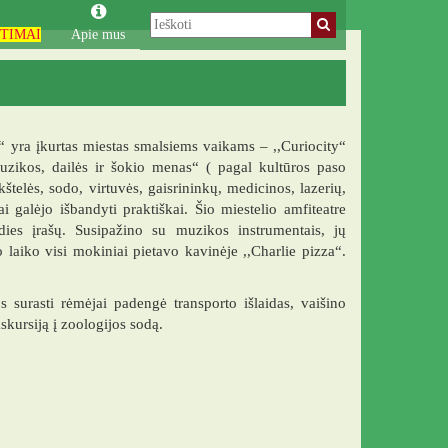
TIMAI
Apie mus
 yra įkurtas miestas smalsiems vaikams – ,,Curiocity“
ikos, dailės ir šokio menas“ ( pagal kultūros paso
telės, sodo, virtuvės, gaisrininkų, medicinos, lazerių,
 galėjo išbandyti praktiškai. Šio miestelio amfiteatre
udies įrašų. Susipažino su muzikos instrumentais, jų
laiko visi mokiniai pietavo kavinėje ,,Charlie pizza“.
 surasti rėmėjai padengė transporto išlaidas, vaišino
ursiją į zoologijos sodą.