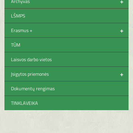
+
Archyvas
LŠMPS
+
Erasmus +
TŪM
Laisvos darbo vietos
+
Įsigytos priemonės
Dokumentų rengimas
TINKLAVEIKA