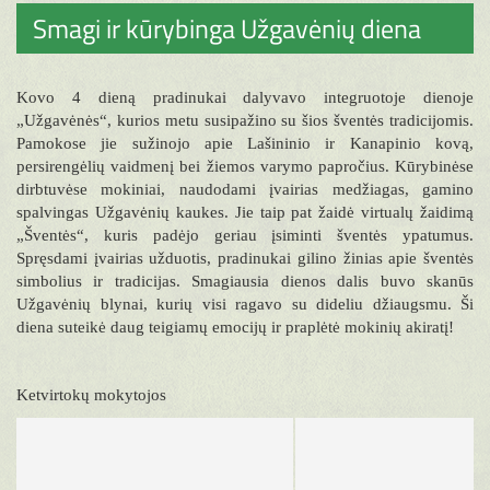
Smagi ir kūrybinga Užgavėnių diena
Kovo 4 dieną pradinukai dalyvavo integruotoje dienoje
„Užgavėnės“, kurios metu susipažino su šios šventės tradicijomis.
Pamokose jie sužinojo apie Lašininio ir Kanapinio kovą,
persirengėlių vaidmenį bei žiemos varymo papročius. Kūrybinėse
dirbtuvėse mokiniai, naudodami įvairias medžiagas, gamino
spalvingas Užgavėnių kaukes. Jie taip pat žaidė virtualų žaidimą
„Šventės“, kuris padėjo geriau įsiminti šventės ypatumus.
Spręsdami įvairias užduotis, pradinukai gilino žinias apie šventės
simbolius ir tradicijas. Smagiausia dienos dalis buvo skanūs
Užgavėnių blynai, kurių visi ragavo su dideliu džiaugsmu. Ši
diena suteikė daug teigiamų emocijų ir praplėtė mokinių akiratį!
Ketvirtokų mokytojos