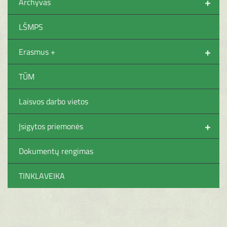
+
Archyvas
LŠMPS
+
Erasmus +
TŪM
Laisvos darbo vietos
+
Įsigytos priemonės
Dokumentų rengimas
TINKLAVEIKA