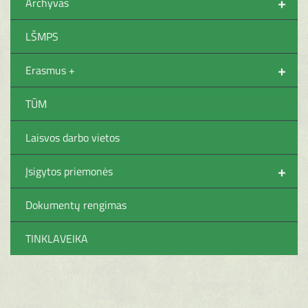
+
Archyvas
LŠMPS
+
Erasmus +
TŪM
Laisvos darbo vietos
+
Įsigytos priemonės
Dokumentų rengimas
TINKLAVEIKA