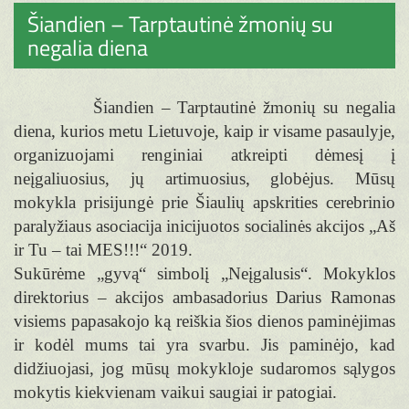
Šiandien – Tarptautinė žmonių su
negalia diena
Šiandien – Tarptautinė žmonių su negalia
diena, kurios metu Lietuvoje, kaip ir visame pasaulyje,
organizuojami renginiai atkreipti dėmesį į
neįgaliuosius, jų artimuosius, globėjus. Mūsų
mokykla prisijungė prie Šiaulių apskrities cerebrinio
paralyžiaus asociacija inicijuotos socialinės akcijos „Aš
ir Tu – tai MES!!!“ 2019.
Sukūrėme „gyvą“ simbolį „Neįgalusis“. Mokyklos
direktorius – akcijos ambasadorius Darius Ramonas
visiems papasakojo ką reiškia šios dienos paminėjimas
ir kodėl mums tai yra svarbu. Jis paminėjo, kad
didžiuojasi, jog mūsų mokykloje sudaromos sąlygos
mokytis kiekvienam vaikui saugiai ir patogiai.