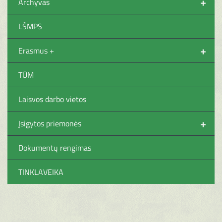
+
Archyvas
LŠMPS
+
Erasmus +
TŪM
Laisvos darbo vietos
+
Įsigytos priemonės
Dokumentų rengimas
TINKLAVEIKA