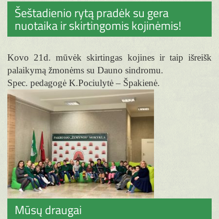
Šeštadienio rytą pradėk su gera
nuotaika ir skirtingomis kojinėmis!
Kovo 21d. mūvėk skirtingas kojines ir taip išreišk
palaikymą žmonėms su Dauno sindromu.
Spec. pedagogė K.Pociulytė – Špakienė.
Mūsų draugai