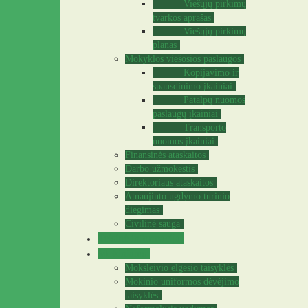
Viešųjų pirkimų
tvarkos aprašas
Viešųjų pirkimų
planas
Mokyklos viešosios paslaugos
Kopijavimo ir
spausdinimo įkainiai
Patalpų nuomos
paslaugų įkainiai
Transporto
nuomos įkainiai
Finansinės ataskaitos
Darbo užmokestis
Direktoriaus ataskaitos
Atnaujinto ugdymo turinio
diegimas
Civilinė sauga
Teisinė informacija
Mokiniams
Moksleivio elgesio taisyklės
Mokinio uniformos dėvėjimo
taisyklės