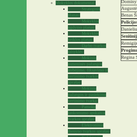
Dominyk
Mokyklos dokumentai
Augustė
Strateginis
Benas Š
planas
Mokyklos
Policij
ugdymo planas
Danieli
Mokyklos
Seniūni
veiklos planas
Remigiju
Darbo tvarkos
Progimn
taisyklės
Regina 
Mokinių
asmeninės pažangos
stebėjimo, fiksavimo ir
vertinimo tvarkos
aprašas
Mokinių
pažangos ir pasiekimų
vertinimo tvarka
Pamokų
lankomumo apskaitos
tvarkos aprašas
Elektroninio
dienyno tvarkos aprašas