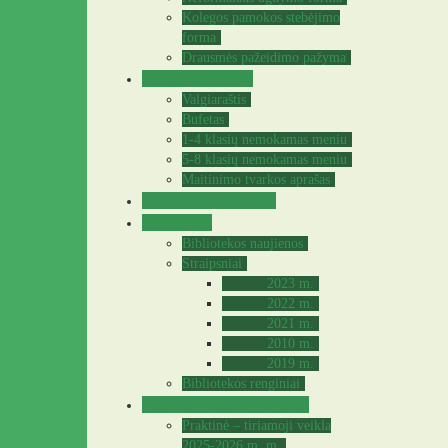
Kolegos pamokos stebėjimo
forma
Drausmės pažeidimo pažyma
Valgyklos meniu
Valgiaraštis
Bufetas
1-4 klasių nemokamas meniu
5-8 klasių nemokamas meniu
Maitinimo tvarkos aprašas
Sveikatos specialistė
Biblioteka
Bibliotekos naujienos
Straipsniai
2023 m.
2022 m.
2021 m.
2010 m.
2019 m.
Bibliotekos renginiai
Praktinė – tiriamoji veikla
Praktinė – tiriamoji veikla
2025-2026 m. m.