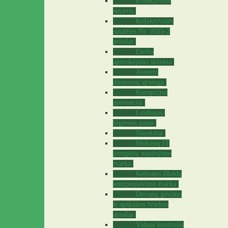
Kolektyvinė
sutartis
Kolektyvinės
sutarties Nr. 2025-2
priedas
Darbo
apmokėjimo sistema
Asmens
duomenų apsauga
Korupcijos
prevencija
Leidimas-
higienos pasas
Nuostatai
Mokinių IT
įrenginių naudojimo
tvarka
Kelionės išlaidų
kompensavimo tvarka
Dovanų gavimo
ir apskaitos tvarkos
aprašas
Vidaus kontrolės