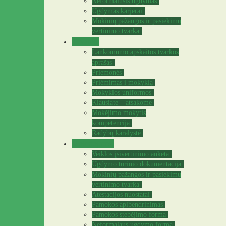
Neformalusis ugdymas
Ugdymas karjerai
Mokinių pažangos ir pasiekimų
vertinimo tvarka
Tėvams
Lankomumo apskaitos tvarkos
aprašas
Priemonės
Priėmimas į mokyklą
Mokyklos uniformos
Klausiate – atsakome
Mokėjimo mokytis
kompetencija
Radybų karalystė
Mokytojams
Veiklos įsivertinimo anketa
Ugdymo turinio dokumentacija
Mokinių pažangos ir pasiekimų
vertinimo tvarka
Atestacijos nuostatai
Pamokos apibendrinimas
Pamokos stebėjimo forma
Neformalaus ugdymo forma