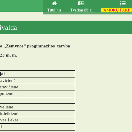
Titulinis
Tvarkaraščiai
PAMOKŲ PAKEI
ivalda
o ,,Žemynos“ progimnazijos taryba
23 m. m.
jai
gavičienė
eravičienė
pulienė
velienė
irdeikienė
ovas Lekas
i