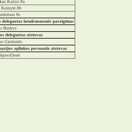
as Kairys 8a
 Keinytė 8b
imkūnas 8c
os deleguotas bendruomenės pareigūnas
us Budrys
jos deleguotas atstovas
s Giedraitis
azijos aplinkos personalo atstovas
Sipavičienė