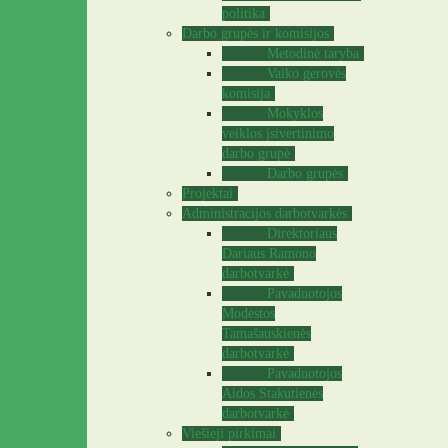
politika
Darbo grupės ir komisijos
Metodinė taryba
Vaiko gerovės
komisija
Mokyklos
veiklos įsivertinimo
darbo grupė
Darbo grupės
Projektai
Administracijos darbotvarkės
Direktoriaus
Dariaus Ramono
darbotvarkė
Pavaduotojos
Modestos
Tamašauskienės
darbotvarkė
Pavaduotojos
Aidos Stakutienės
darbotvarkė
Viešieji pirkimai