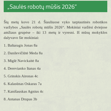
„Saulės robotų mūšis 2026“
Šių metų kovo 21 d. Šiauliuose vyko tarptautinės robotikos
varžybos „Saulės robotų mūšis 2026“. Mokiniai varžėsi dviejose
amžiaus grupėse – iki 13 metų ir vyresni. Iš mūsų mokyklos
dalyvavo šie mokiniai:
1. Baltaragis Jonas 8a
2. Danilevičiūtė Meda 8a
3. Miglė Navickaitė 8a
4. Derevianko Itanas 4a
5. Grinskis Aironas 4c
6. Kalasūnas Oskaras 7a
7. Kanišauskas Agnius 4c
8. Antanas Drupas 3b