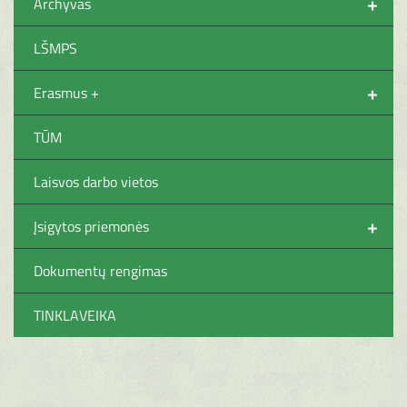
+
Archyvas
LŠMPS
+
Erasmus +
TŪM
Laisvos darbo vietos
+
Įsigytos priemonės
Dokumentų rengimas
TINKLAVEIKA