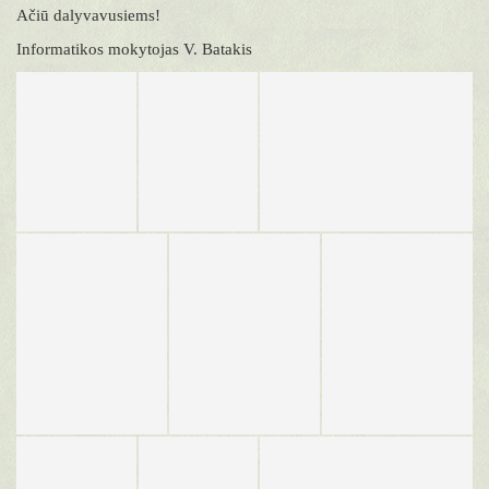
Ačiū dalyvavusiems!
Informatikos mokytojas V. Batakis