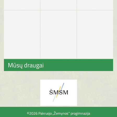
Mūsų draugai
©2026 Pakruojo „Žemynos“ progimnazija