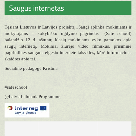
Saugus internetas
Tęsiant Lietuvos ir Latvijos projektą „Saugi aplinka mokiniams ir
mokytojams – kokybiško ugdymo pagrindas“ (Safe school)
balandžio 12 d. aštuntų klasių mokiniams vyko pamokos apie
saugų internetą. Mokiniai žiūrėjo video filmukus, prisiminė
pagrindines saugaus elgesio internete taisykles, kūrė informacines
skaidres apie tai.
Socialinė pedagogė Kristina
#safeschool
@LatviaLithuaniaProgramme