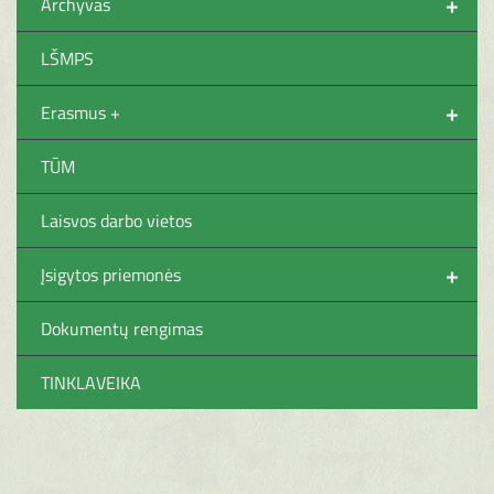
+
Archyvas
LŠMPS
+
Erasmus +
TŪM
Laisvos darbo vietos
+
Įsigytos priemonės
Dokumentų rengimas
TINKLAVEIKA